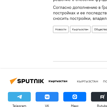
Согласно дополнению в Гр
постройках и ее последст
сносить постройки, владе
Новости
Кыргызстан
Обществ
Кыргызстан
КЫРГЫЗСТАН
П
Telegram
VK
Макс
Rutub