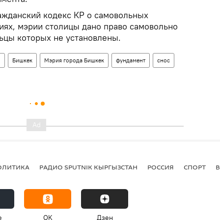
ажданский кодекс КР о самовольных
виях, мэрии столицы дано право самовольно
льцы которых не установлены.
о
Бишкек
Мэрия города Бишкек
фундамент
снос
ОЛИТИКА
РАДИО SPUTNIK КЫРГЫЗСТАН
РОССИЯ
СПОРТ
e
OK
Дзен