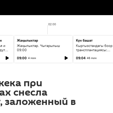
02:00
н
Жаңылыктар
Күн башат
я и
Жаңылыктар. Чыгарылыш
Кыргызстандагы боор
дут
09:00
трансплантациясы:
жетишкендиктер жана
09:00
09:04
4 мин
46 мин
келечеги
кека при
ах снесла
, заложенный в