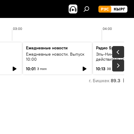
РУС
КЫРГ
03:00
04:00
Ежедневные новости
Радио Sputnik Кыр
Ежедневные новости. Выпуск
Эль-Ниньо, жара и 
10:00
действительно вли
 өнүгүү
погоду в Кыргызст
10:01
10:13
3 мин
38 мин
г. Бишкек
89.3