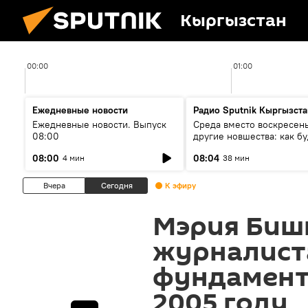
Кыргызстан
00:00
01:00
Ежедневные новости
Радио Sputnik Кыргызста
Ежедневные новости. Выпуск
Среда вместо воскресень
08:00
другие новшества: как бу
проходить выборы в КР?
08:00
08:04
4 мин
38 мин
Вчера
Сегодня
К эфиру
Мэрия Биш
журналист
фундамент
2005 году