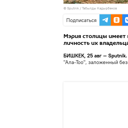
©
Sputnik / Табылды Кадырбеков
Подписаться
Мэрия столицы имеет 
личность их владельца
БИШКЕК, 25 авг — Sputnik
"Ала-Тоо", заложенный без