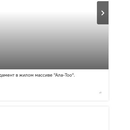
2
/2
дамент в жилом массиве "Ала-Тоо".
©
Sputni