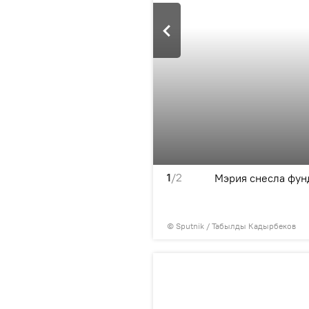
1
/2
ло фундамент с
Мэрия снесла фун
стка на территории,
тского сада.
©
Sputnik / Табылды Кадырбеков