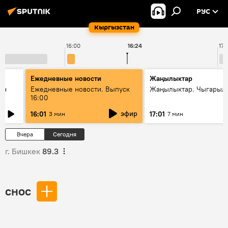
РУС
Кыргызстан
16:00
16:24
17:
Ежедневные новости
Жаңылыктар
ан
Ежедневные новости. Выпуск
Жаңылыктар. Чыгарыл
16:00
эфир
16:01
17:01
3 мин
7 мин
Вчера
Сегодня
г. Бишкек
89.3
снос