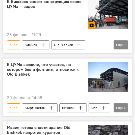
В Бишкеке сносят конструкцию возле
ЦУМа — видео
23 февраля, 11:29
снос
Бишкек
Old Bishkek
Еще
3
демонтаж
конструкция
видео
В ЦУМе заявили, что участок, на
котором были фонтаны, относится к
Old Bishkek
20 февраля, 14:58
снос
Кыргызстан
Бишкек
мэр
Еще
4
Айбек Джунушалиев
Old Bishkek
проект
эскизы
Мэрия готова снести здание Old
Bishkek напротив курантов