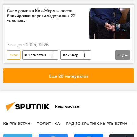
Мэрия города Бишкек
Снос домов в Кок-Жаре — после
блокировки дороги задержаны 22
человека
7 августа 2025, 12:26
снос
Кыргызстан
Кок-Жар
Еще
4
дома
задержание
милиция
перекрытие
дорога
Еще 20 материалов
Кыргызстан
КЫРГЫЗСТАН
ПОЛИТИКА
РАДИО SPUTNIK КЫРГЫЗСТАН
Р