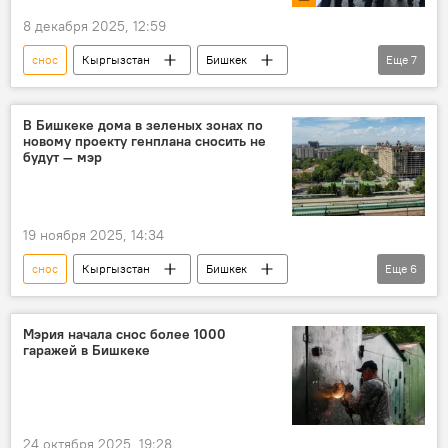
8 декабря 2025, 12:59
снос
Кыргызстан
Бишкек
Еще
7
конструкция
остановка
проспект Чуй
Камчыбек Ташиев
В Бишкеке дома в зеленых зонах по
новому проекту генплана сносить не
Нариман Тюлеев
видео
фото
будут — мэр
19 ноября 2025, 14:34
снос
Кыргызстан
Бишкек
Еще
6
генеральный план
дома
зеленая зона
Айбек Джунушалиев
Мэрия начала снос более 1000
гаражей в Бишкеке
мэр
Пресс-центр
24 октября 2025, 19:28