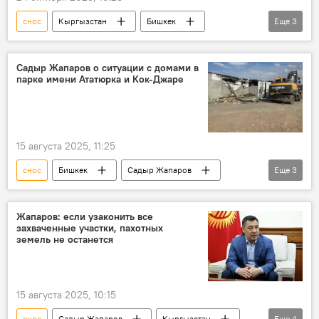
снос
Кыргызстан
Бишкек
Еще
3
Мэрия города Бишкек
мэрия
гараж
Садыр Жапаров о ситуации с домами в
парке имени Ататюрка и Кок-Джаре
15 августа 2025, 11:25
снос
Бишкек
Садыр Жапаров
Еще
3
парк Ататюрка
дома
Кок-Жар
Жапаров: если узаконить все
захваченные участки, пахотных
земель не останется
15 августа 2025, 10:15
снос
Садыр Жапаров
Кыргызстан
Еще
4