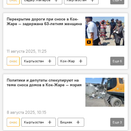
жилье
земельные участки
захват
пахотные земли
Перекрытие дороги при сносе в Кок-
Жаре — задержана 63-летняя женщина
11 августа 2025, 11:25
снос
Кыргызстан
Кок-Жар
Еще
6
дома
незаконные постройки
перекрытие дороги
задержание
Политики и депутаты спекулируют на
теме сноса домов в Кок-Жаре — мэрия
милиция
видео
фото
8 августа 2025, 10:15
снос
Кыргызстан
Бишкек
Еще
3
Кок-Жар
политики