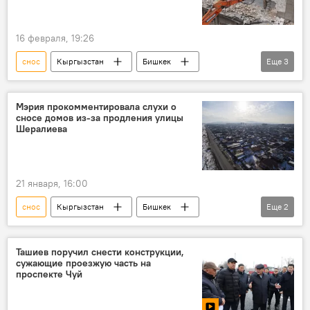
16 февраля, 19:26
снос
Кыргызстан
Бишкек
Еще
3
кинотеатр
здание
Мэрия города Бишкек
Мэрия прокомментировала слухи о
сносе домов из-за продления улицы
Шералиева
21 января, 16:00
снос
Кыргызстан
Бишкек
Еще
2
улица
продление
мэрия
Ташиев поручил снести конструкции,
сужающие проезжую часть на
проспекте Чуй