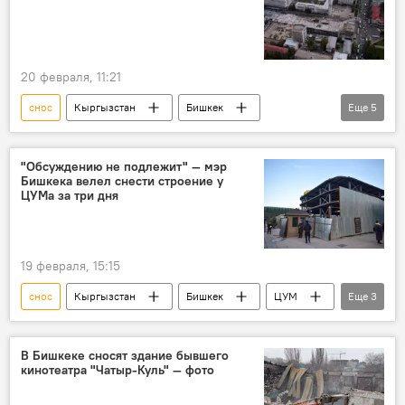
20 февраля, 11:21
снос
Кыргызстан
Бишкек
Еще
5
проект
Old Bishkek
угроза
архитектура
"Обсуждению не подлежит" — мэр
Бишкека велел снести строение у
Министерство строительства, архитектуры и жилищно-коммунального хозяйства КР
ЦУМа за три дня
19 февраля, 15:15
снос
Кыргызстан
Бишкек
ЦУМ
Еще
3
фонтан
мэрия
Айбек Джунушалиев
В Бишкеке сносят здание бывшего
кинотеатра "Чатыр-Куль" — фото