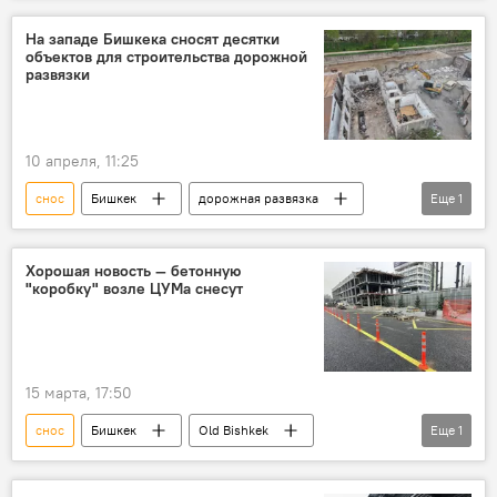
На западе Бишкека сносят десятки
объектов для строительства дорожной
развязки
10 апреля, 11:25
снос
Бишкек
дорожная развязка
Еще
1
строительство
Хорошая новость — бетонную
"коробку" возле ЦУМа снесут
15 марта, 17:50
снос
Бишкек
Old Bishkek
Еще
1
проект
строительство