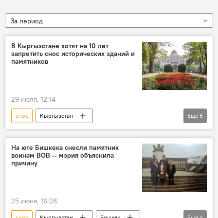
За период
В Кыргызстане хотят на 10 лет
запретить снос исторических зданий и
памятников
29 июля, 12:14
снос
Кыргызстан
Еще
6
Министерство культуры, информации, спорта и молодежной политики КР
памятник
история
здание
На юге Бишкека снесли памятник
воинам ВОВ — мэрия объяснила
законопроект
архитектура
причину
25 июня, 16:28
снос
Кыргызстан
Бишкек
Еще
4