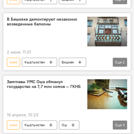
памятник
демонтаж
Великая Отечественная война
мэрия
В Бишкеке демонтируют незаконно
возведенные балконы
2 июня, 11:01
снос
Кыргызстан
Бишкек
Еще
2
демонтаж
балкон
Замглавы УМС Оша обманул
государство на 7,7 млн сомов — ГКНБ
16 апреля, 10:23
снос
Кыргызстан
Ош
Еще
3
злоупотребление
тендер
ГКНБ