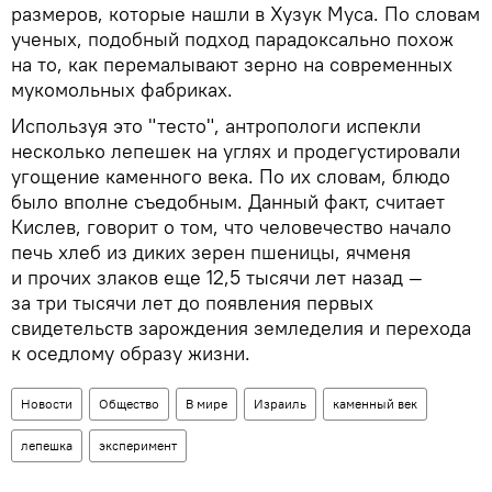
размеров, которые нашли в Хузук Муса. По словам
ученых, подобный подход парадоксально похож
на то, как перемалывают зерно на современных
мукомольных фабриках.
Используя это "тесто", антропологи испекли
несколько лепешек на углях и продегустировали
угощение каменного века. По их словам, блюдо
было вполне съедобным. Данный факт, считает
Кислев, говорит о том, что человечество начало
печь хлеб из диких зерен пшеницы, ячменя
и прочих злаков еще 12,5 тысячи лет назад —
за три тысячи лет до появления первых
свидетельств зарождения земледелия и перехода
к оседлому образу жизни.
Новости
Общество
В мире
Израиль
каменный век
лепешка
эксперимент