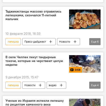
Происшествия
В мире
отравление
клещи
Япония
Таджикистанцы массово отравились
лепешками, скончался 11-летний
мальчик
10 февраля 2018, 16:33
лепешка
Пресс-дайджест
Новости
Еще
6
В мире
Происшествия
Азия
Таджикистан
отравление
мука
В селе Челпек пекут тандырные
токочи, которые не черствеют целую
неделю
0:58
9 декабря 2015, 15:47
лепешка
Новости
видео
Еще
4
Общество
Каракол
хлеб
тандыр
Ученые из Израиля испекли лепешку
по рецептам каменного века