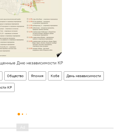
ященные Дню независимости КР
Общество
Япония
Кобе
День независимости
ости КР