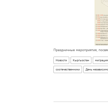
Праздничные мероприятия, посв
Новости
Кыргызстан
миграция
соотечественники
День независим