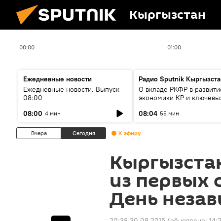
Кыргызстан
00:00
01:00
Ежедневные новости
Радио Sputnik Кыргызста
Ежедневные новости. Выпуск
О вкладе РКФР в развити
08:00
экономики КР и ключевы
секторах до 2030 года
08:00
08:04
4 мин
55 мин
Вчера
Сегодня
К эфиру
Кыргызста
из первых 
День неза
20:38 30.08.2015
(обновлено:
14: