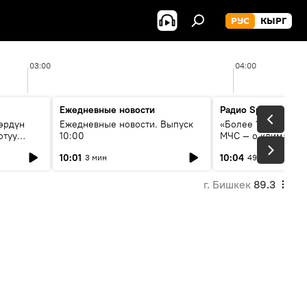
РУС
КЫРГ
03:00
04:00
Ежедневные новости
Радио Sputnik Кыр
өрдүн
Ежедневные новости. Выпуск
«Более 1200 сёл в 
отуу
10:00
МЧС — о климате, 
системе оповещен
10:01
10:04
3 мин
49 мин
населения
г. Бишкек
89.3