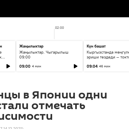
02:00
н
Жаңылыктар
Күн башат
е
Жаңылыктар. Чыгарылыш
Кыргызстанда мөңгүл
х
09:00
эриши тездеди — токт
мүмкүн эмеспи?
09:00
09:04
4 мин
46 мин
нцы в Японии одни
стали отмечать
висимости
27 14.12.2021
)