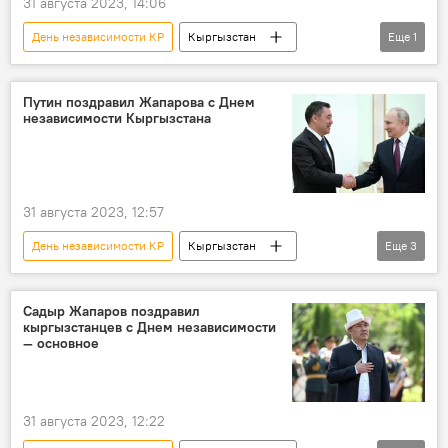
31 августа 2023, 14:06
День независимости КР
Кыргызстан
Еще
1
видео
Путин поздравил Жапарова с Днем
независимости Кыргызстана
31 августа 2023, 12:57
День независимости КР
Кыргызстан
Еще
3
Владимир Путин
Садыр Жапаров
поздравления
Садыр Жапаров поздравил
кыргызстанцев с Днем независимости
— основное
31 августа 2023, 12:22