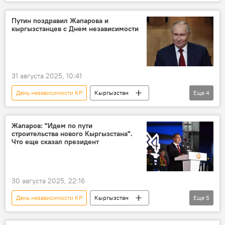
Национальный банк
монета
независимость
Путин поздравил Жапарова и
кыргызстанцев с Днем независимости
31 августа 2025, 10:41
День независимости КР
Кыргызстан
Еще
4
Россия
Владимир Путин
Садыр Жапаров
поздравление
Жапаров: "Идем по пути
строительства нового Кыргызстана".
Что еще сказал президент
30 августа 2025, 22:16
День независимости КР
Кыргызстан
Еще
5
открытие
здание
Джалал-Абад