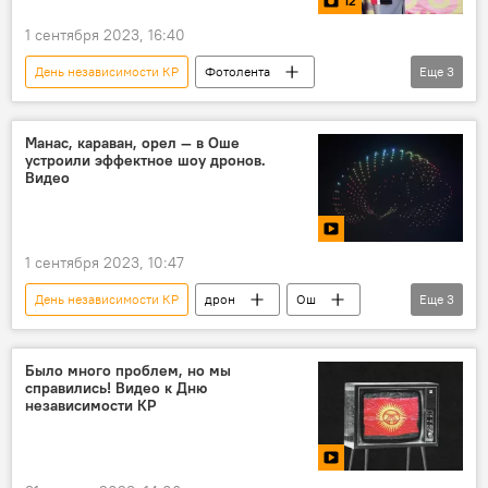
12
1 сентября 2023, 16:40
День независимости КР
Фотолента
Еще
3
фото
Бишкек
Кыргызстан
концерт
Манас, караван, орел — в Оше
устроили эффектное шоу дронов.
Видео
1 сентября 2023, 10:47
День независимости КР
дрон
Ош
Еще
3
шоу
видео
Кыргызстан
Было много проблем, но мы
справились! Видео к Дню
независимости КР