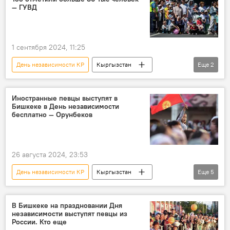
— ГУВД
1 сентября 2024, 11:25
День независимости КР
Кыргызстан
Еще
2
площадь Ала-Тоо
Бишкек
Иностранные певцы выступят в
Бишкеке в День независимости
бесплатно — Орунбеков
26 августа 2024, 23:53
День независимости КР
Кыргызстан
Еще
5
Бишкек
концерт
певец
певица
Дайырбек Орунбеков
В Бишкеке на праздновании Дня
независимости выступят певцы из
России. Кто еще