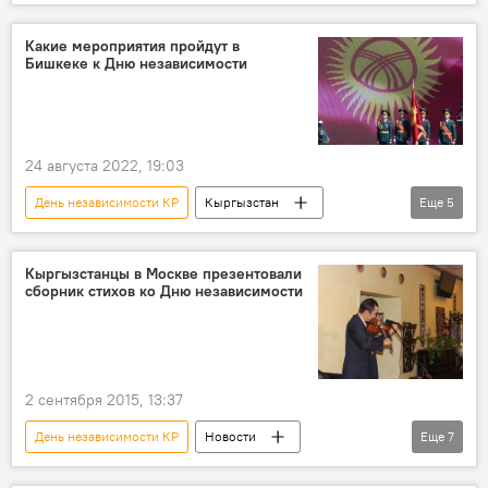
Бишкек
Культура
Мэрия города Бишкек
салют
Какие мероприятия пройдут в
Бишкеке к Дню независимости
24 августа 2022, 19:03
День независимости КР
Кыргызстан
Еще
5
Бишкек
День независимости
Культура
программа
праздник
Кыргызстанцы в Москве презентовали
сборник стихов ко Дню независимости
2 сентября 2015, 13:37
День независимости КР
Новости
Еще
7
Кыргызстан
миграция
Общество