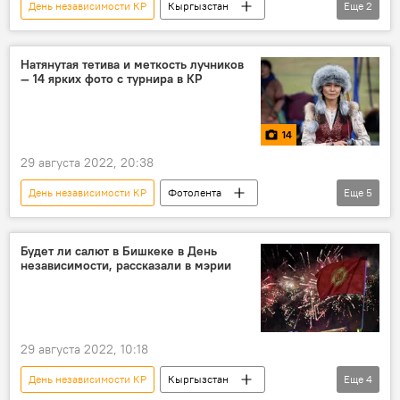
День независимости КР
Кыргызстан
Еще
2
Садыр Жапаров
поздравления
Натянутая тетива и меткость лучников
— 14 ярких фото с турнира в КР
14
29 августа 2022, 20:38
День независимости КР
Фотолента
Еще
5
Чункурчак
салбурун
лук
лучник
турнир
Будет ли салют в Бишкеке в День
независимости, рассказали в мэрии
29 августа 2022, 10:18
День независимости КР
Кыргызстан
Еще
4