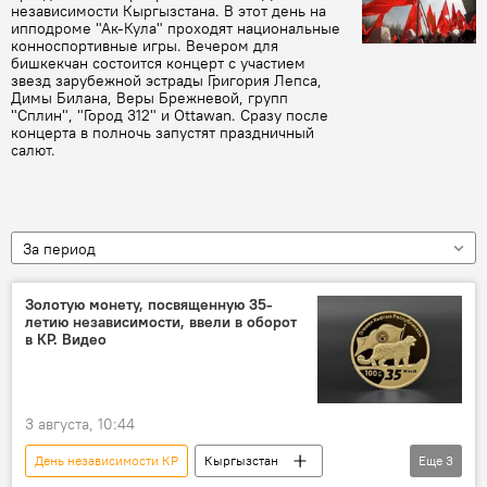
независимости Кыргызстана. В этот день на
ипподроме "Ак-Кула" проходят национальные
конноспортивные игры. Вечером для
бишкекчан состоится концерт с участием
звезд зарубежной эстрады Григория Лепса,
Димы Билана, Веры Брежневой, групп
"Сплин", "Город 312" и Ottawan. Сразу после
концерта в полночь запустят праздничный
салют.
За период
Золотую монету, посвященную 35-
летию независимости, ввели в оборот
в КР. Видео
3 августа, 10:44
День независимости КР
Кыргызстан
Еще
3