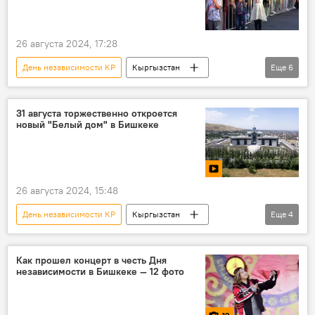
26 августа 2024, 17:28
День независимости КР
Кыргызстан
Еще
6
Бишкек
Россия
концерт
певец
певица
площадь Ала-Тоо
31 августа торжественно откроется
новый "Белый дом" в Бишкеке
26 августа 2024, 15:48
День независимости КР
Кыргызстан
Еще
4
Белый дом
открытие
Бишкек
видео
Как прошел концерт в честь Дня
независимости в Бишкеке — 12 фото