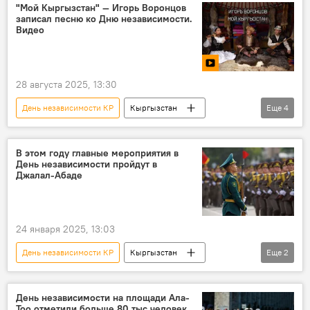
площадь
поздравление
"Мой Кыргызстан" — Игорь Воронцов
записал песню ко Дню независимости.
Видео
28 августа 2025, 13:30
День независимости КР
Кыргызстан
Еще
4
праздник
песня
Игорь Воронцов
видео
В этом году главные мероприятия в
День независимости пройдут в
Джалал-Абаде
24 января 2025, 13:03
День независимости КР
Кыргызстан
Еще
2
Джалал-Абадская область
праздник
День независимости на площади Ала-
Тоо отметили больше 80 тыс человек