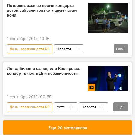
День независимости
сборник
Потерявшихся во время концерта
детей забрали только к двум часам
посольство
Россия
ночи
1 сентября 2015, 10:16
День независимости КР
Новости
Еще
5
Кыргызстан
Общество
Бишкек
ГУВД Бишкека
пропавшие дети
Лепс, Билан и салют, или Как прошел
концерт в честь Дня независимости
1 сентября 2015, 00:55
День независимости КР
фото
Новости
Еще
11
Общество
Культура
Вера Брежнева
Григорий Лепс
Еще 20 материалов
Дима Билан
группы "Сплин"