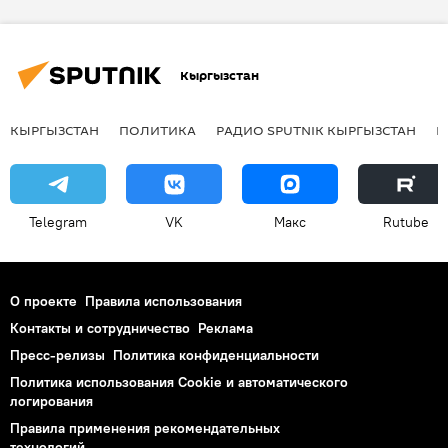
Ottawan
День независимости
Город 312
эстрада
Кыргызстан
площадь Ала-Тоо
КЫРГЫЗСТАН
ПОЛИТИКА
РАДИО SPUTNIK КЫРГЫЗСТАН
Р
Telegram
VK
Макс
Rutube
О проекте
Правила использования
Контакты и сотрудничество
Реклама
Пресс-релизы
Политика конфиденциальности
Политика использования Cookie и автоматического
логирования
Правила применения рекомендательных
технологий