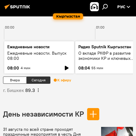
РУС
Кыргызстан
00:00
01:00
Ежедневные новости
Радио Sputnik Кыргызстан
Ежедневные новости. Выпуск
О вкладе РКФР в развитие
08:00
экономики КР и ключевых
секторах до 2030 года
08:00
08:04
4 мин
55 мин
Вчера
Сегодня
К эфиру
г. Бишкек
89.3
День независимости КР
31 августа по всей стране проходят
праздничные мероприятия в честь Дня