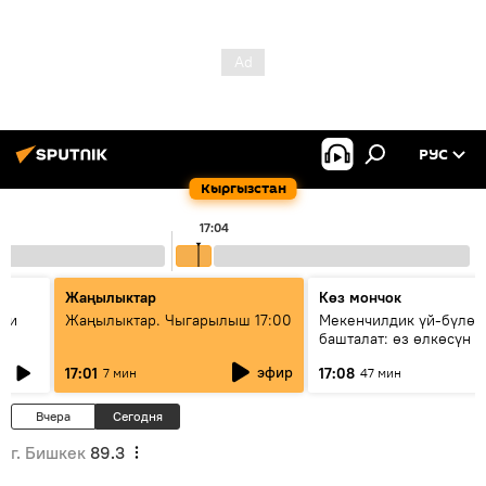
РУС
Кыргызстан
17:04
Жаңылыктар
Көз мончок
ции
Жаңылыктар. Чыгарылыш 17:00
Мекенчилдик үй-бүлөд
башталат: өз өлкөсүн б
муунду кантип тарбиял
эфир
17:01
17:08
7 мин
47 мин
керек?
Вчера
Сегодня
г. Бишкек
89.3