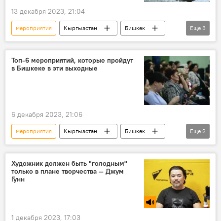
13 декабря 2023, 21:04
мероприятия
Кыргызстан
Бишкек
Еще
3
Афиша выходных в Бишкеке
выходные
Культура
Топ-6 мероприятий, которые пройдут
в Бишкеке в эти выходные
6 декабря 2023, 21:06
мероприятия
Кыргызстан
Бишкек
Еще
2
Афиша выходных в Бишкеке
Культура
Художник должен быть "голодным"
только в плане творчества — Джум
Гунн
1 декабря 2023, 17:03