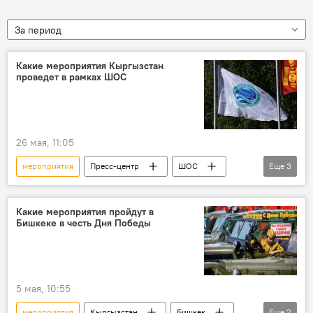
За период
Какие мероприятия Кыргызстан
проведет в рамках ШОС
26 мая, 11:05
мероприятия
Пресс-центр
ШОС
Еще
3
Кыргызстан
Алмаз Букалаев
Саммит ШОС в Бишкеке 2026
Какие мероприятия пройдут в
Бишкеке в честь Дня Победы
5 мая, 10:55
мероприятия
Кыргызстан
Бишкек
Еще
2