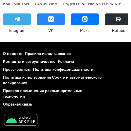
КЫРГЫЗСТАН
ПОЛИТИКА
РАДИО SPUTNIK КЫРГЫЗСТАН
Р
Telegram
VK
Макс
Rutube
О проекте
Правила использования
Контакты и сотрудничество
Реклама
Пресс-релизы
Политика конфиденциальности
Политика использования Cookie и автоматического
логирования
Правила применения рекомендательных
технологий
Обратная связь