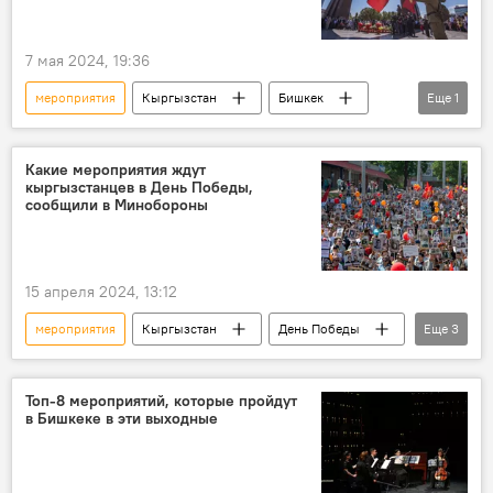
7 мая 2024, 19:36
мероприятия
Кыргызстан
Бишкек
Еще
1
День Победы
Какие мероприятия ждут
кыргызстанцев в День Победы,
сообщили в Минобороны
15 апреля 2024, 13:12
мероприятия
Кыргызстан
День Победы
Еще
3
Министерство обороны КР
акция "Бессмертный полк"
митинг-реквием
Топ-8 мероприятий, которые пройдут
в Бишкеке в эти выходные