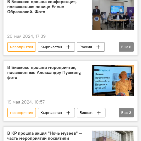
В Бишкеке прошла конференция,
посвященная певице Елене
Образцовой. Фото
20 мая 2024, 17:39
мероприятия
Кыргызстан
Россия
Еще
8
опера
музыка
Елена Образцова
концерт
юбилей
Русский дом
В Бишкеке прошли мероприятия,
посвященные Александру Пушкину, —
Альберт Зульхарнеев
Культура
фото
19 мая 2024, 10:57
мероприятия
Кыргызстан
Бишкек
Еще
3
Государственный исторический музей Кыргызстана
Александр Пушкин
Культура
В КР прошла акция "Ночь музеев" —
часть мероприятий посвятили