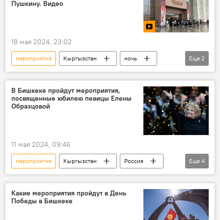
Пушкину. Видео
18 мая 2024, 23:02
мероприятия
Кыргызстан
ночь
Еще
2
музей
Александр Пушкин
В Бишкеке пройдут мероприятия,
посвященные юбилею певицы Елены
Образцовой
11 мая 2024, 09:46
мероприятия
Кыргызстан
Россия
Еще
4
опера
Елена Образцова
концерт
юбилей
Какие мероприятия пройдут в День
Победы в Бишкеке