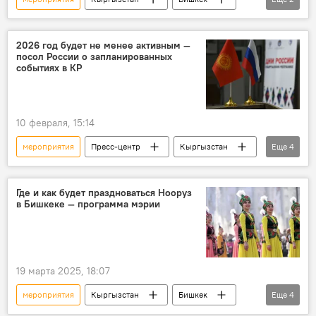
победа
Великая Отечественная война
2026 год будет не менее активным —
посол России о запланированных
событиях в КР
10 февраля, 15:14
мероприятия
Пресс-центр
Кыргызстан
Еще
4
Россия
сотрудничество
события
Сергей Вакунов
Где и как будет праздноваться Нооруз
в Бишкеке — программа мэрии
19 марта 2025, 18:07
мероприятия
Кыргызстан
Бишкек
Еще
4
Нооруз
праздник
программа