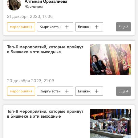
Алтынай Орозалиева
Журналист
21 декабря 2023, 17:06
мероприятия
Кыргызстан
Бишкек
Еще
3
Новый год
Культура
Общество
Топ-6 мероприятий, которые пройдут
в Бишкеке в эти выходные
20 декабря 2023, 21:03
мероприятия
Кыргызстан
Бишкек
Еще
4
Афиша
выходные
Афиша выходных в Бишкеке
куда сходить
Топ-8 мероприятий, которые пройдут
в Бишкеке в эти выходные