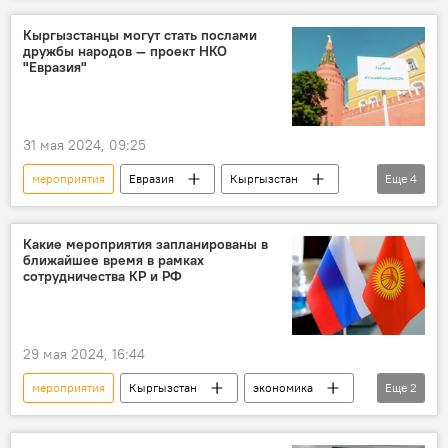
Мэрия города Бишкек
Кыргызстанцы могут стать послами
дружбы народов — проект НКО
"Евразия"
31 мая 2024, 09:25
мероприятия
Евразия
Кыргызстан
Еще
4
НКО
проект
посол
реализация
Какие мероприятия запланированы в
ближайшее время в рамках
сотрудничества КР и РФ
29 мая 2024, 16:44
мероприятия
Кыргызстан
экономика
Еще
2
Россия
сотрудничество