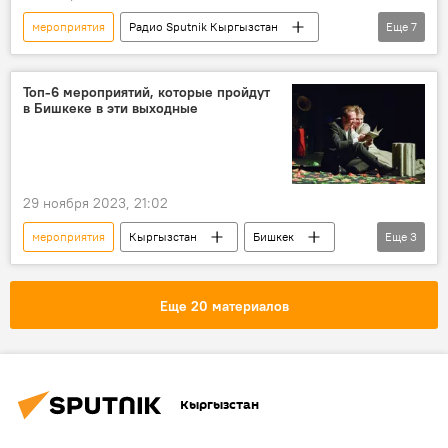
мероприятия
Радио Sputnik Кыргызстан
Еще
7
выставка
творчество
живопись
художник
Культура
искусство
Топ-6 мероприятий, которые пройдут
в Бишкеке в эти выходные
музей
29 ноября 2023, 21:02
мероприятия
Кыргызстан
Бишкек
Еще
3
Афиша
выходные
Культура
Еще 20 материалов
Кыргызстан