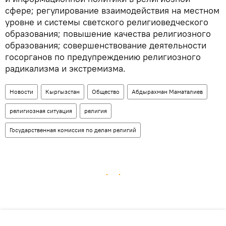
сфере; регулирование взаимодействия на местном
уровне и системы светского религиоведческого
образования; повышение качества религиозного
образования; совершенствование деятельности
госорганов по предупреждению религиозного
радикализма и экстремизма.
Новости
Кыргызстан
Общество
Абдырахман Маматалиев
религиозная ситуация
религия
Государственная комиссия по делам религий