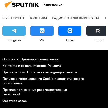
Кыргызстан
КЫРГЫЗСТАН
ПОЛИТИКА
РАДИО SPUTNIK КЫРГЫЗСТАН
Р
Telegram
VK
Макс
Rutube
О проекте
Правила использования
Контакты и сотрудничество
Реклама
Пресс-релизы
Политика конфиденциальности
Политика использования Cookie и автоматического
логирования
Правила применения рекомендательных
технологий
Обратная связь