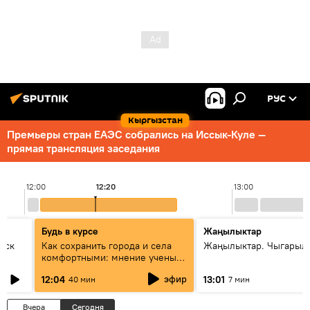
РУС
Кыргызстан
Премьеры стран ЕАЭС собрались на Иссык-Куле —
прямая трансляция заседания
12:00
12:20
13:00
Будь в курсе
Жаңылыктар
уск
Как сохранить города и села
Жаңылыктар. Чыгарыл
комфортными: мнение ученых
Евразии
эфир
12:04
13:01
40 мин
7 мин
Вчера
Сегодня