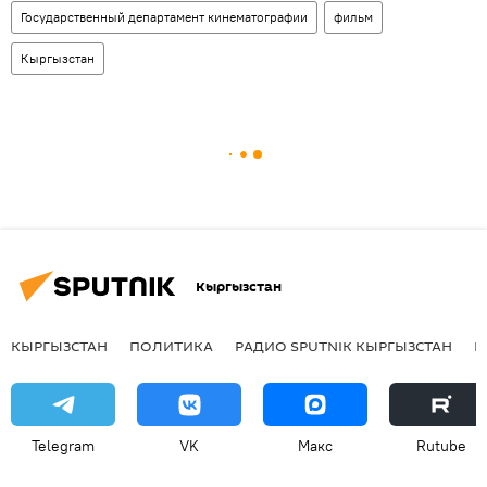
Государственный департамент кинематографии
фильм
Кыргызстан
Кыргызстан
КЫРГЫЗСТАН
ПОЛИТИКА
РАДИО SPUTNIK КЫРГЫЗСТАН
Р
Telegram
VK
Макс
Rutube