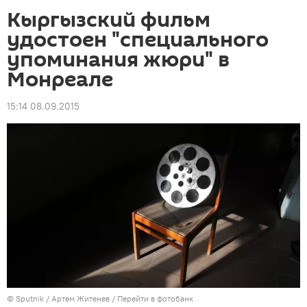
Кыргызский фильм
удостоен "специального
упоминания жюри" в
Монреале
15:14 08.09.2015
©
Sputnik
/ Артем Житенев
/
Перейти в фотобанк