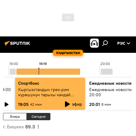
РУС
Кыргызстан
19:00
19:19
20:00
Спортбокс
Ежедневные новости
19:00
Кыргызстандын грек-рим
Ежедневные новости. 
күрөшүнүн тарыхы кандай
20:00
башталган?
эфир
19:05
20:01
42 мин
8 мин
Вчера
Сегодня
г. Бишкек
89.3