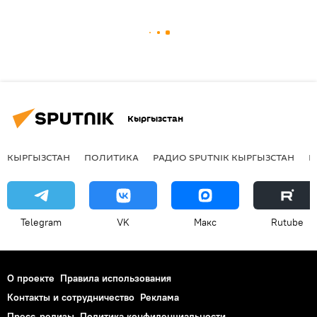
Кыргызстан
КЫРГЫЗСТАН
ПОЛИТИКА
РАДИО SPUTNIK КЫРГЫЗСТАН
Р
Telegram
VK
Макс
Rutube
О проекте
Правила использования
Контакты и сотрудничество
Реклама
Пресс-релизы
Политика конфиденциальности