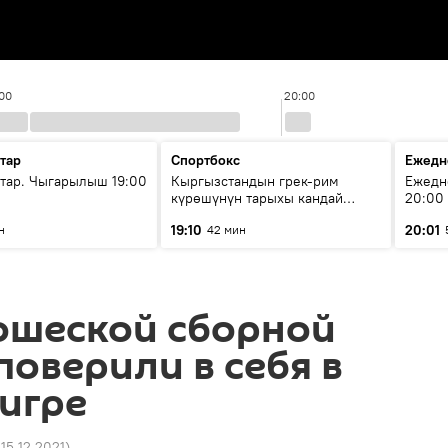
:00
20:00
тар
Спортбокс
Ежедн
ар. Чыгарылыш 19:00
Кыргызстандын грек-рим
Ежедн
күрөшүнүн тарыхы кандай
20:00
башталган?
19:10
20:01
н
42 мин
ошеской сборной
поверили в себя в
игре
 15.12.2021
)