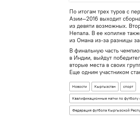
По итогам трех туров с пе
Азии—2016 выходит сборна
из девяти возможных. Вто
Непала. В ее копилке такж
из Омана из-за разницы з
В финальную часть чемпион
в Индии, выйдут победител
вторые места в своих груп
Еще одним участником ста
Новости
Кыргызстан
спорт
Квалификационные матчи по футболу (
Федерация футбола Кыргызской Респ