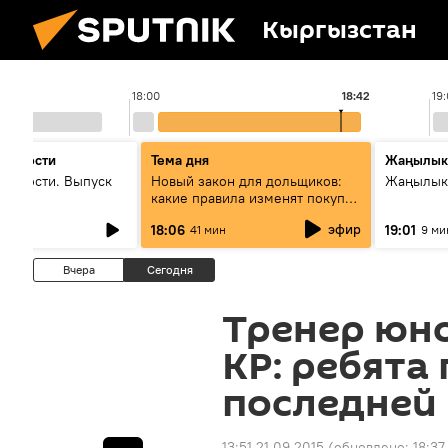
Кыргызстан
18:00
18:42
19
 новости
Тема дня
Жаңылык
новости. Выпуск
Новый закон для дольщиков:
Жаңылыкт
какие правила изменят покупку
квартир
эфир
18:06
19:01
41 мин
9 ми
Вчера
Сегодня
Тренер юн
КР: ребята 
последней 
13:51 21.09.2015
(обновлено:
18:37