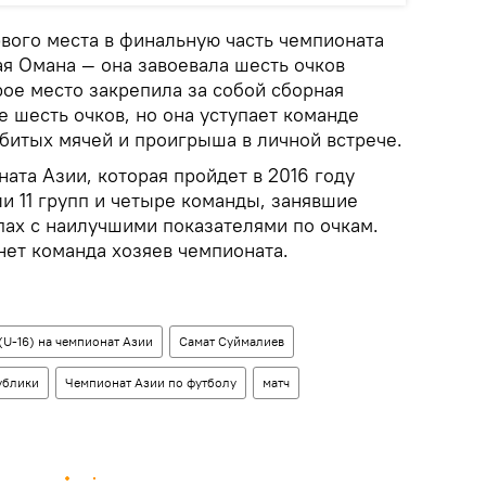
рвого места в финальную часть чемпионата
я Омана — она завоевала шесть очков
рое место закрепила за собой сборная
е шесть очков, но она уступает команде
абитых мячей и проигрыша в личной встрече.
ата Азии, которая пройдет в 2016 году
и 11 групп и четыре команды, занявшие
пах с наилучшими показателями по очкам.
нет команда хозяев чемпионата.
U-16) на чемпионат Азии
Самат Суймалиев
ублики
Чемпионат Азии по футболу
матч