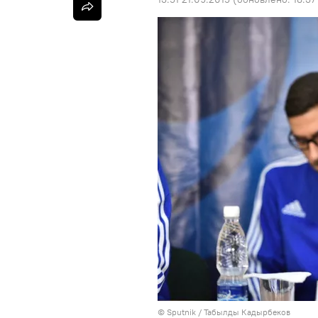
©
Sputnik / Табылды Кадырбеков