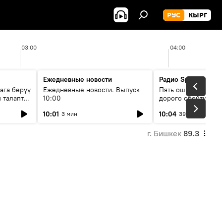
РУС
КЫРГ
03:00
04:00
Ежедневные новости
Радио Sputnik Кыр
ага берүү
Ежедневные новости. Выпуск
Пять ошибок котор
 талаптар
10:00
дорого обойтись п
жилья
10:01
10:04
3 мин
39 мин
г. Бишкек
89.3