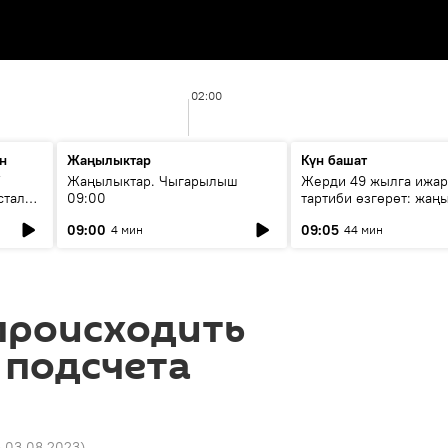
02:00
н
Жаңылыктар
Күн башат
F
Жаңылыктар. Чыгарылыш
Жерди 49 жылга ижар
стала
09:00
тартиби өзгөрөт: жаңы
эмнени көздөйт?
09:00
09:05
4 мин
44 мин
происходить
 подсчета
5 03.08.2023
)