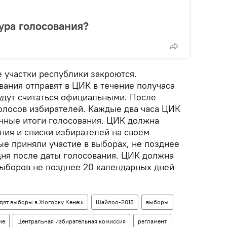
ура голосования?
 участки республики закроются.
вания отправят в ЦИК в течение получаса
будут считаться официальными. После
голосов избирателей. Каждые два часа ЦИК
чные итоги голосования. ЦИК должна
ния и списки избирателей на своем
ые приняли участие в выборах, не позднее
дня после даты голосования. ЦИК должна
ыборов не позднее 20 календарных дней
дят выборы в Жогорку Кенеш
Шайлоо-2015
выборы
ие
Центральная избирательная комиссия
регламент