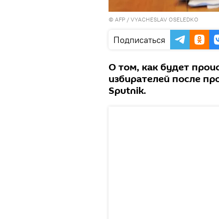
©
AFP
/ VYACHESLAV OSELEDKO
Подписаться
О том, как будет про
избирателей после пр
Sputnik.