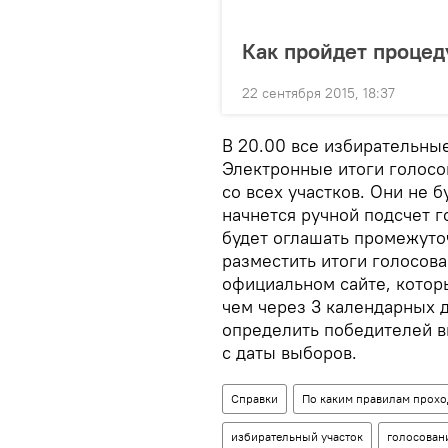
Как пройдет процед
22 сентября 2015, 18:37
В 20.00 все избирательные
Электронные итоги голосо
со всех участков. Они не 
начнется ручной подсчет 
будет оглашать промежуто
разместить итоги голосова
официальном сайте, котор
чем через 3 календарных 
определить победителей в
с даты выборов.
Справки
По каким правилам прохо
избирательный участок
голосован