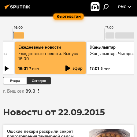
РУС
Кыргызстан
16:00
17:00
Ежедневные новости
Жаңылыктар
дагы
Ежедневные новости. Выпуск
Жаңылыктар. Чыгарыл
16:00
ызмат
эфир
16:01
17:01
7 мин
6 мин
Вчера
Сегодня
г. Бишкек
89.3
Новости от 22.09.2015
Ошские пекари раскрыли секрет
приготовления тандырной самсы