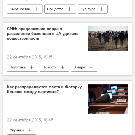
Кыргызстан
Общество
Культура
Мирлан Абдыкалыков
Алтынай Койчуманова
фильм
СМИ: предложение лорда о
расселении беженцев в ЦА удивило
Отечественный фильм "Сутак" на международных кинофестивалях
общественность
Кинопремия "Оскар"
22 сентября 2015, 19:15
Политика
Новости
В мире
Центральная Азия
Менай Дессаи
беженец
Как распределяются места в Жогорку
Кенеше между партиями?
22 сентября 2015, 18:45
Справки