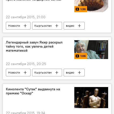
1:36
22 сентября 2015, 21:00
Новости
Кыргызстан
видео
Общество
Легендарный завуч Якир раскрыл
тайну того, как увлечь детей
математикой
1:06
22 сентября 2015, 20:25
Новости
Кыргызстан
видео
Общество
Бишкек
Нью-Йорк
Ефим Якир
школа
завуч
Кинолента "Сутак" выдвинута на
премию "Оскар"
математика
22 сентября 2015, 19:34