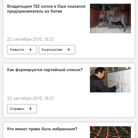
Шайлоо-2015
процедура
паспорт
Владельцем 132 ослов в Оше оказался
предприниматель из Китая
избирательный участок
выборы
Кыргызстан
регламент
22 сентября 2015, 18:27
Новости
Кыргызстан
Происшествия
"Ослиная" тема в Кыргызстане
Ош
Как формируется партийный список?
УВД Ошской области
ослятина
22 сентября 2015, 18:27
Справки
По каким правилам проходят выборы в Жогорку Кенеш
Шайлоо-2015
партия
выборы
Кто имеет право быть избранным?
кандидат
список кандидатов