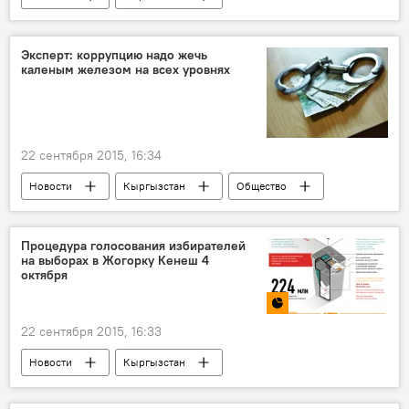
Происшествия
Бишкек
ГУВД Бишкека
видео
Эксперт: коррупцию надо жечь
каленым железом на всех уровнях
22 сентября 2015, 16:34
Новости
Кыргызстан
Общество
Мнение
Токтогул Какчекеев
Вячеслав Гайзер
Алмазбек Атамбаев
Процедура голосования избирателей
на выборах в Жогорку Кенеш 4
коррупция
борьба с коррупцией
октября
22 сентября 2015, 16:33
Новости
Кыргызстан
Инфографика
Общество