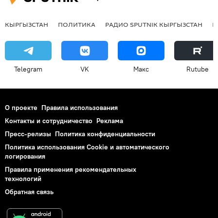
КЫРГЫЗСТАН
ПОЛИТИКА
РАДИО SPUTNIK КЫРГЫЗСТАН
Р
Telegram
VK
Макс
Rutube
О проекте
Правила использования
Контакты и сотрудничество
Реклама
Пресс-релизы
Политика конфиденциальности
Политика использования Cookie и автоматического
логирования
Правила применения рекомендательных
технологий
Обратная связь