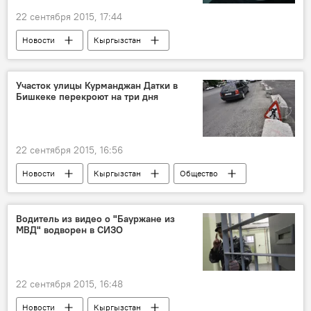
регламент
22 сентября 2015, 17:44
Новости
Кыргызстан
Происшествия
Красноярск
Алексей Долматов
Вадим Мотылев
Участок улицы Курманджан Датки в
Бишкеке перекроют на три дня
рэп
наркотики
22 сентября 2015, 16:56
Новости
Кыргызстан
Общество
Бишкек
ОАО "Бишкектеплосеть"
перекрытие
Водитель из видео о "Бауржане из
МВД" водворен в СИЗО
22 сентября 2015, 16:48
Новости
Кыргызстан