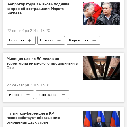
Шайлоо-2015
Генпрокуратура КР вновь подняла
вопрос об экстрадиции Марата
По каким правилам проходят выборы в Жогорку Кенеш
Бакиева
Жогорку Кенеш
голосование
урна
избирательный участок
22 сентября 2015, 16:20
Парламентские выборы 2015 года
Политика
Новости
Кыргызстан
регламент
Беларусь
Курманбек Бакиев
Марат Бакиев
Генеральная прокуратура
Милиция нашла 50 ослов на
территории китайского предприятия в
экстрадиция
Оше
22 сентября 2015, 15:39
Новости
Кыргызстан
Происшествия
"Ослиная" тема в Кыргызстане
Ош
Путин: конференция в КР
поспособствует обогащению
Женишбек Аширбаев
УВД Ошской области
отношений двух стран