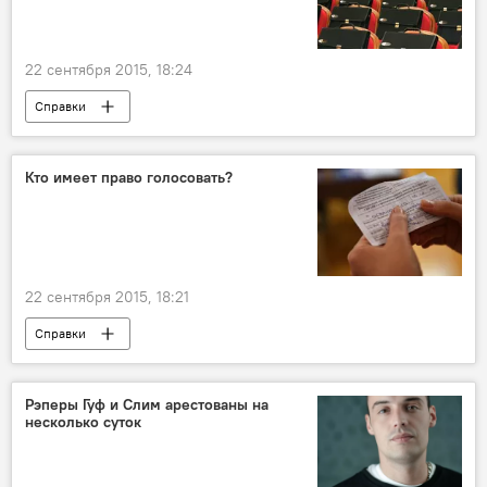
Кыргызстан
регламент
22 сентября 2015, 18:24
Справки
По каким правилам проходят выборы в Жогорку Кенеш
Шайлоо-2015
Жогорку Кенеш
Кто имеет право голосовать?
выборы
кандидат
Кыргызстан
регламент
22 сентября 2015, 18:21
Справки
По каким правилам проходят выборы в Жогорку Кенеш
Шайлоо-2015
выборы
Рэперы Гуф и Слим арестованы на
несколько суток
Конституция
голосование
биометрические данные
Кыргызстан