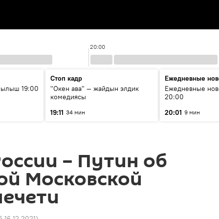
20:00
Стоп кадр
Ежедневные нов
рылыш 19:00
"Окен ава" — жайдын элдик
Ежедневные нов
комедиясы
20:00
19:11
20:01
34 мин
9 мин
оссии – Путин об
ой Московской
мечети
5 16.12.2021
)