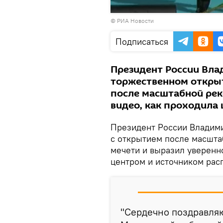
Воспроизвести
© РИА Новости
видео
Подписаться
Президент России Вла
торжественном откры
после масштабной рек
видео, как проходила
Президент России Владими
с открытием после масшта
мечети и выразил уверенн
центром и источником рас
"Сердечно поздравля