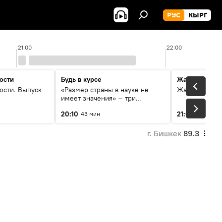
РУС
КЫРГ
21:00
22:00
ости
Будь в курсе
Жаңылыктар
ости. Выпуск
«Размер страны в науке не
Жаңылыктар.
имеет значения» — три
эксперта о сотрудничестве
20:10
21:01
43 мин
3 мин
России и Кыргызстана в
образовании и исследованиях
г. Бишкек
89.3