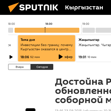
Кыргызстан
18:00
18:30
19:00
Тема дня
Жаңылыктар
Выпуск
Инвестиции без границ: почему
Жаңылыктар. Чыга
Кыргызстан оказался в центре
внимания бизнеса
эфир
18:06
19:01
52 мин
10 мин
Вчера
Сегодня
Достойна Р
обновленн
соборной 
13:46 23.09.2015
(обновлено:
10:3