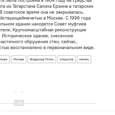
ь была построена в 1904 году на средства
а из Татарстана Салиха Ерзина в татарских
В советское время она не закрывалась,
ействующеймечетью в Москве. С 1996 года
дельном здании находятся Совет муфтиев
ителя. Крупномасштабная реконструкция
. Историческое здание, снесенное
 частичного обрушения стен, сейчас,
стью восстановлено в первоначальном виде.
 мире
Москва
Владимир Путин
открытие
мечеть