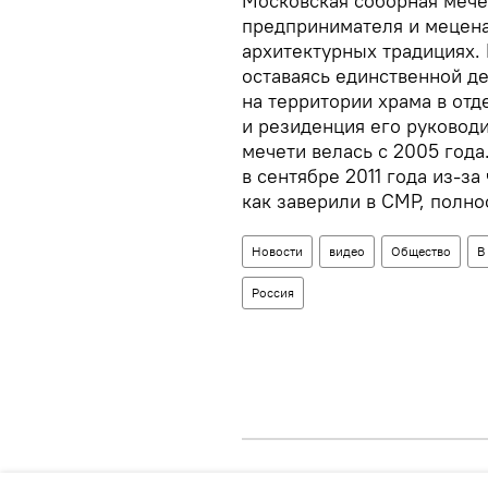
Московская соборная мечет
предпринимателя и меценат
архитектурных традициях. 
оставаясь единственной д
на территории храма в от
и резиденция его руковод
мечети велась с 2005 года
в сентябре 2011 года из-за
как заверили в СМР, полно
Новости
видео
Общество
В
Россия