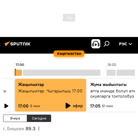
РУС
Кыргызстан
17:00
18:00
Жаңылыктар
Жума жыйынтыгы
уск
Жаңылыктар. Чыгарылыш 17:00
апта ичинде болуп өтк
окуяларга токтолобуз
эфир
17:00
17:05
5 мин
51 мин
Вчера
Сегодня
г. Бишкек
89.3