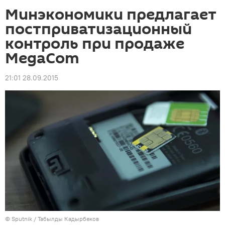
Минэкономики предлагает
постприватизационный
контроль при продаже
MegaCom
21:01 28.09.2015
©
Sputnik / Табылды Кадырбеков