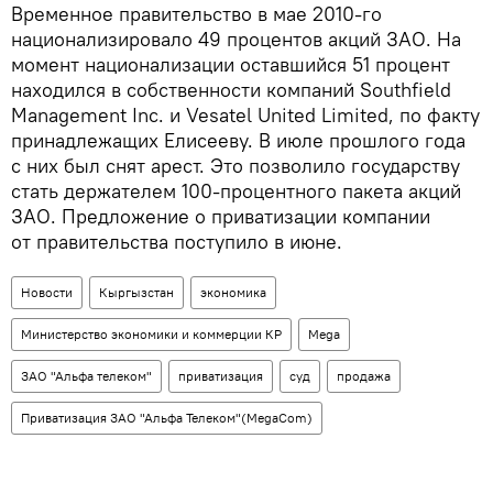
Временное правительство в мае 2010-го
национализировало 49 процентов акций ЗАО. На
момент национализации оставшийся 51 процент
находился в собственности компаний Southfield
Management Inc. и Vesatel Unitеd Limited, по факту
принадлежащих Елисееву. В июле прошлого года
с них был снят арест. Это позволило государству
стать держателем 100-процентного пакета акций
ЗАО. Предложение о приватизации компании
от правительства поступило в июне.
Новости
Кыргызстан
экономика
Министерство экономики и коммерции КР
Mega
ЗАО "Альфа телеком"
приватизация
суд
продажа
Приватизация ЗАО "Альфа Телеком"(MegaCom)