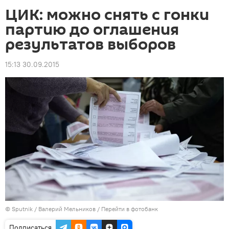
ЦИК: можно снять с гонки
партию до оглашения
результатов выборов
15:13 30.09.2015
©
Sputnik
/ Валерий Мельников
/
Перейти в фотобанк
Подписаться