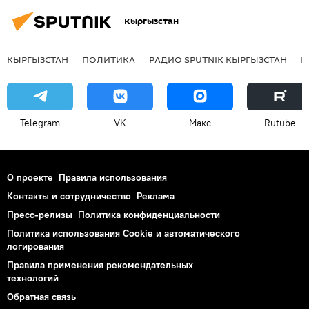
Кыргызстан
КЫРГЫЗСТАН
ПОЛИТИКА
РАДИО SPUTNIK КЫРГЫЗСТАН
Р
Telegram
VK
Макс
Rutube
О проекте
Правила использования
Контакты и сотрудничество
Реклама
Пресс-релизы
Политика конфиденциальности
Политика использования Cookie и автоматического
логирования
Правила применения рекомендательных
технологий
Обратная связь