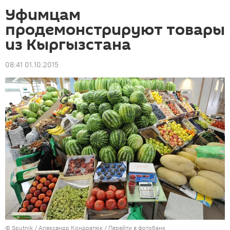
Уфимцам
продемонстрируют товары
из Кыргызстана
08:41 01.10.2015
©
Sputnik
/ Александр Кондратюк
/
Перейти в фотобанк