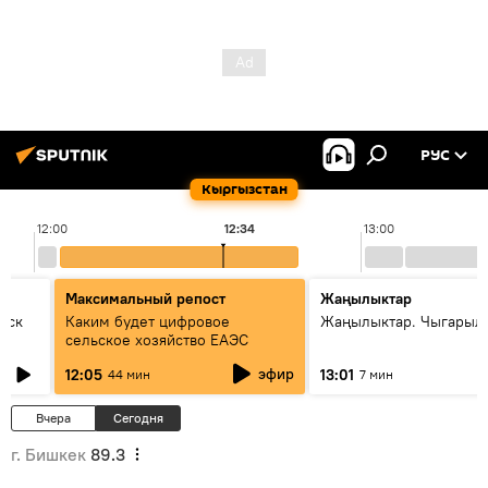
РУС
Кыргызстан
12:00
12:34
13:00
Максимальный репост
Жаңылыктар
уск
Каким будет цифровое
Жаңылыктар. Чыгарыл
сельское хозяйство ЕАЭС
эфир
12:05
13:01
44 мин
7 мин
Вчера
Сегодня
г. Бишкек
89.3