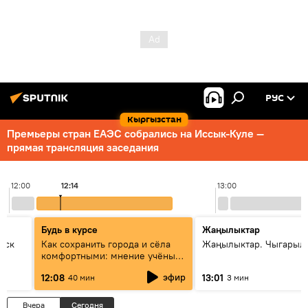
РУС
Кыргызстан
Премьеры стран ЕАЭС собрались на Иссык-Куле —
прямая трансляция заседания
12:00
12:14
13:00
Будь в курсе
Жаңылыктар
уск
Как сохранить города и сёла
Жаңылыктар. Чыгарыл
комфортными: мнение учёных
Евразии
эфир
12:08
13:01
40 мин
3 мин
Вчера
Сегодня