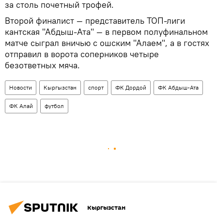
за столь почетный трофей.
Второй финалист — представитель ТОП-лиги
кантская "Абдыш-Ата" — в первом полуфинальном
матче сыграл вничью с ошским "Алаем", а в гостях
отправил в ворота соперников четыре
безответных мяча.
Новости
Кыргызстан
спорт
ФК Дордой
ФК Абдыш-Ата
ФК Алай
футбол
Кыргызстан