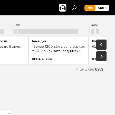
РУС
КЫРГ
11:00
12:00
ости
Тема дня
Жаңылыктар
ости. Выпуск
«Более 1200 сёл в зоне риска»:
Жаңылыктар.
МЧС — о климате, ледниках и
системе оповещения
10:04
11:01
49 мин
3 мин
населения
г. Бишкек
89.3