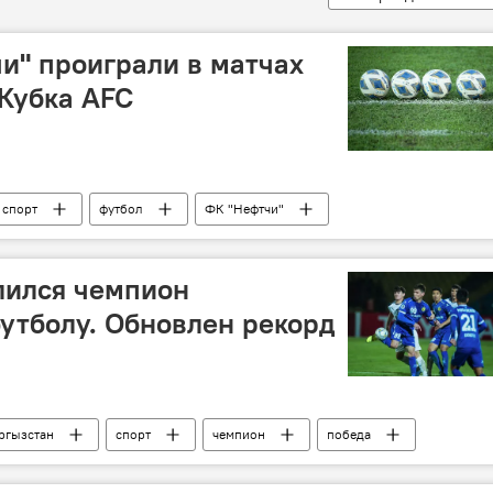
чи" проиграли в матчах
 Кубка AFC
спорт
футбол
ФК "Нефтчи"
лился чемпион
утболу. Обновлен рекорд
ргызстан
спорт
чемпион
победа