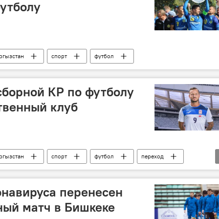
футболу
ргызстан
спорт
футбол
сборной КР по футболу
твенный клуб
ргызстан
спорт
футбол
переход
онавируса перенесен
ный матч в Бишкеке