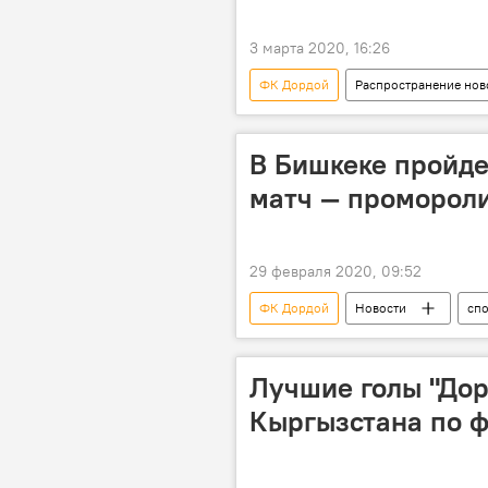
3 марта 2020, 16:26
ФК Дордой
Распространение нов
Кыргызстан
Азиатская Фут
Коронавирус в Кыргызстане
В Бишкеке пройд
матч — промороли
29 февраля 2020, 09:52
ФК Дордой
Новости
сп
футбол
промо-ролик
Лучшие голы "Дор
Кыргызстана по ф