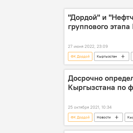
"Дордой" и "Нефт
группового этапа
27 июня 2022, 23:09
ФК Дордой
Кыргызстан
Досрочно опреде
Кыргызстана по ф
25 октября 2021, 10:34
ФК Дордой
Новости
Кы