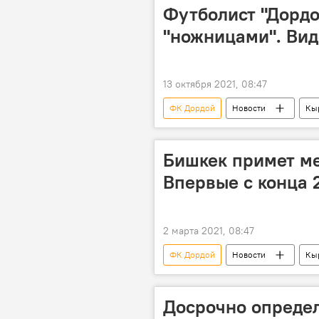
Футболист "Дордо
"ножницами". Вид
13 октября 2021, 08:47
ФК Дордой
Новости
Кы
Бишкек примет м
Впервые с конца 
2 марта 2021, 08:47
ФК Дордой
Новости
Кы
турнир
Досрочно опреде