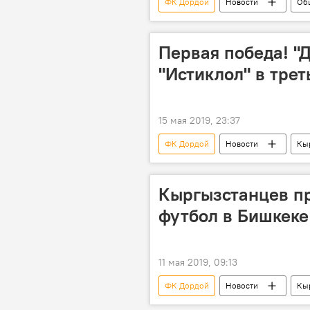
ФК Дордой
Новости
Об
ФК Алай
бутылка
Первая победа! "
"Истиклол" в тре
15 мая 2019, 23:37
ФК Дордой
Новости
Кы
кубок АФК
Кыргызстанцев п
футбол в Бишкеке
11 мая 2019, 09:13
ФК Дордой
Новости
Кы
Бишкек