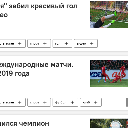
я" забил красивый гол
ео
ргызстан
спорт
гол
видео
еждународные матчи.
2019 года
ргызстан
спорт
футбол
клуб
лился чемпион