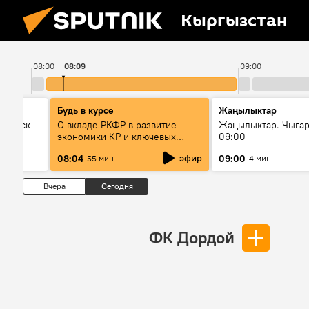
Кыргызстан
08:00
08:09
09:00
Будь в курсе
Жаңылыктар
Выпуск
О вкладе РКФР в развитие
Жаңылыктар. Чыга
экономики КР и ключевых
09:00
секторах до 2030 года
эфир
08:04
09:00
55 мин
4 мин
Вчера
Сегодня
ФК Дордой