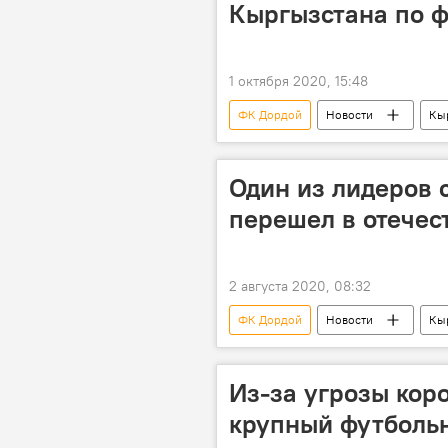
Кыргызстана по 
1 октября 2020, 15:48
ФК Дордой
Новости
Кы
Один из лидеров 
перешел в отечес
2 августа 2020, 08:32
ФК Дордой
Новости
Кы
сборная Кыргызстана
Из-за угрозы кор
крупный футболь