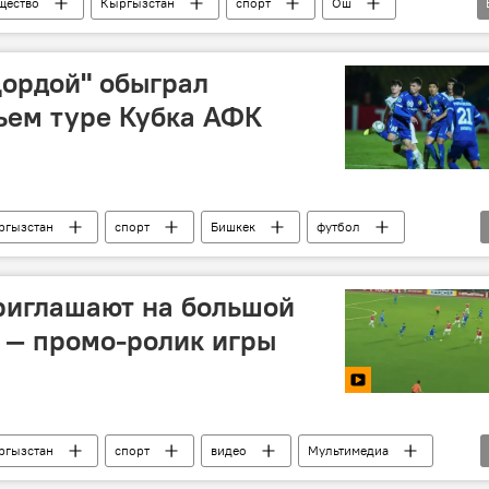
щество
Кыргызстан
спорт
Ош
инцидент
Дордой" обыграл
тьем туре Кубка АФК
ргызстан
спорт
Бишкек
футбол
риглашают на большой
 — промо-ролик игры
ргызстан
спорт
видео
Мультимедиа