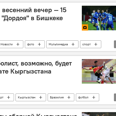
 весенний вечер — 15
 "Дордоя" в Бишкеке
Новости
фото
Мультимедиа
спорт
олист, возможно, будет
ате Кыргызстана
орт
Кыргызстан
Бразилия
футбол