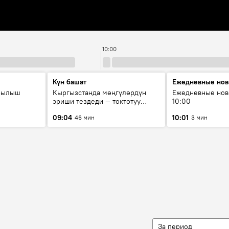
10:00
Күн башат
Ежедневные нов
рылыш
Кыргызстанда мөңгүлөрдүн
Ежедневные нов
эриши тездеди — токтотуу
10:00
мүмкүн эмеспи?
09:04
10:01
46 мин
3 мин
За период