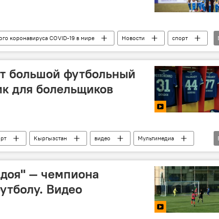
ого коронавируса COVID-19 в мире
Новости
спорт
больная Конфедерация
матч
ет большой футбольный
к для болельщиков
орт
Кыргызстан
видео
Мультимедиа
доя" — чемпиона
утболу. Видео