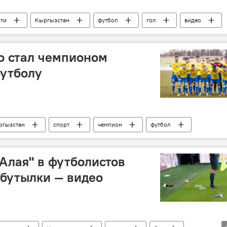
ти
Кыргызстан
футбол
гол
видео
о стал чемпионом
футболу
ргызстан
спорт
чемпион
футбол
"Алая" в футболистов
 бутылки — видео