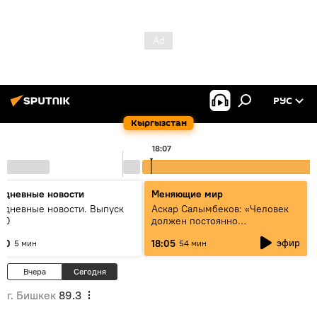
РУС
Кыргызстан
18:07
едневные новости
Меняющие мир
едневные новости. Выпуск
Аскар Салымбеков: «Человек
:00
должен постоянно
совершенствоваться»
эфир
:00
18:05
5 мин
54 мин
Вчера
Сегодня
г. Бишкек
89.3