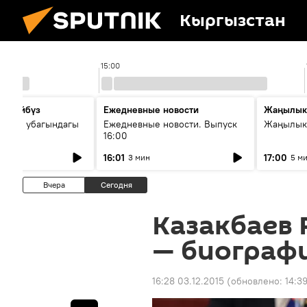
Кыргызстан
15:00
сүйлөйбүз
Ежедневные новости
Жаңылык
 — өз убагындагы
Ежедневные новости. Выпуск
Жаңылыкт
16:00
рологиялык кызмат
16:01
17:00
3 мин
5 м
ндөтүлүүдө
Вчера
Сегодня
Казакбаев 
— биограф
16:28 03.12.2015
(обновлено:
14:3