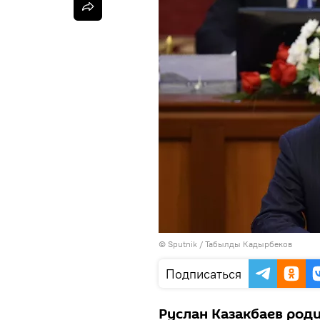
©
Sputnik / Табылды Кадырбеков
Подписаться
Руслан Казакбаев роди