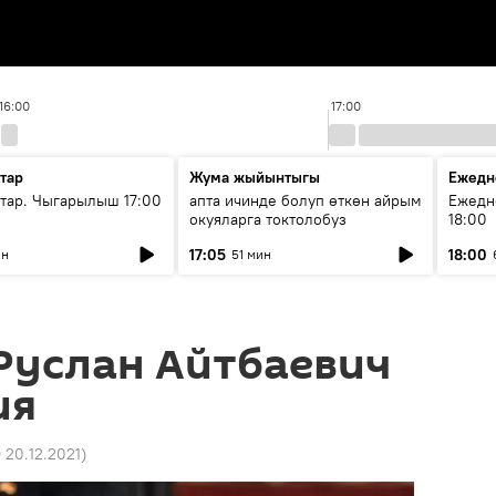
16:00
17:00
тар
Жума жыйынтыгы
Ежедн
ар. Чыгарылыш 17:00
апта ичинде болуп өткөн айрым
Ежедн
окуяларга токтолобуз
18:00
17:05
18:00
ин
51 мин
Руслан Айтбаевич
ия
9 20.12.2021
)