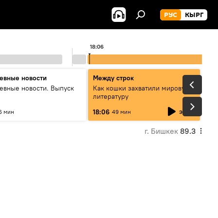
РУС
КЫРГ
18:06
евные новости
Между строк
евные новости. Выпуск
Как кошки захватили мировую
литературу
эфир
18:06
6 мин
49 мин
г. Бишкек
89.3