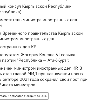
ный консул Кыргызской Республики
еспублика)
меститель министра иностранных дел
и
м Временного правительства Кыргызской
министром иностранных дел
ностранных дел КР
 депутатом Жогорку Кенеша VI созыва
 партии "Республика — Ата-Журт";
значен министром иностранных дел КР. 3
вь стал главой МИД при назначении новых
В октябре 2021 года сохранил свой пост при
бинета министров.
графии депутатов Жогорку Кенеша