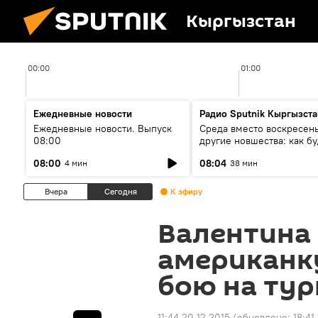
Кыргызстан
00:00
01:00
Ежедневные новости
Радио Sputnik Кыргызста
Ежедневные новости. Выпуск
Среда вместо воскресень
08:00
другие новшества: как бу
проходить выборы в КР?
08:00
08:04
4 мин
38 мин
Вчера
Сегодня
К эфиру
Валентина
американку
бою на тур
11:44 20.12.2015
(обновлено:
18:41