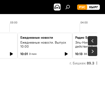
РУС
КЫРГ
03:00
04:00
Ежедневные новости
Радио Sputnik Кыр
Ежедневные новости. Выпуск
Эль-Ниньо, жара и 
10:00
действительно вли
 өнүгүү
погоду в Кыргызст
10:01
10:13
3 мин
38 мин
г. Бишкек
89.3