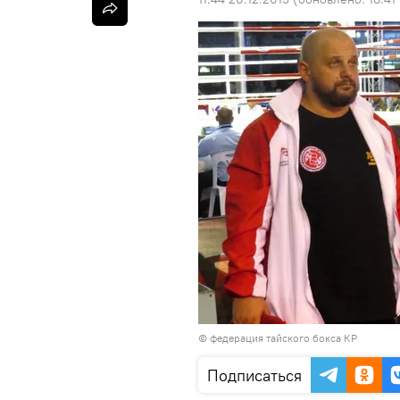
© федерация тайского бокса КР
Подписаться