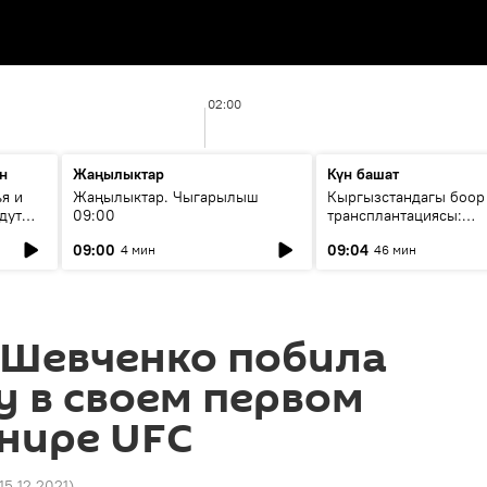
02:00
н
Жаңылыктар
Күн башат
я и
Жаңылыктар. Чыгарылыш
Кыргызстандагы боор
дут
09:00
трансплантациясы:
жетишкендиктер жана
09:00
09:04
4 мин
46 мин
келечеги
 Шевченко побила
 в своем первом
нире UFC
 15.12.2021
)