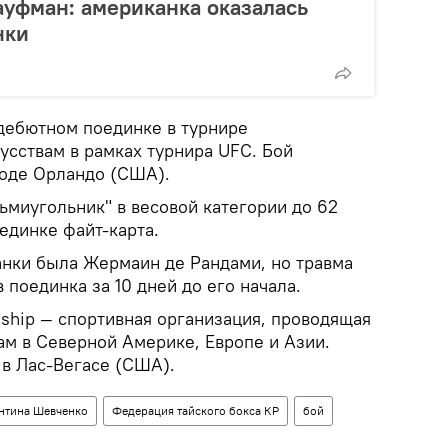
уфман: американка оказалась
нки
дебютном поединке в турнире
сствам в рамках турнира UFC. Бой
роде Орландо (США).
ьмиугольник" в весовой категории до 62
единке файт-карта.
нки была Жермаин де Рандами, но травма
 поединка за 10 дней до его начала.
nship — спортивная организация, проводящая
м в Северной Америке, Европе и Азии.
 в Лас-Вегасе (США).
нтина Шевченко
Федерация тайского бокса КР
бой