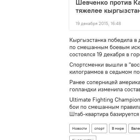
Шевченко против Ка
тяжелее кыргызста
19 декабря 2015, 16:48
Кыргызстанка победила в 
по смешанным боевым иску
состоялся 19 декабря в го
Спортсменки вышли в "вос
килограммов в седьмом по
Ранее соперницей америка
голландки изменила состав
Ultimate Fighting Champio
бои по смешанным правила
Штаб-квартира базируется
Новости
спорт
В мире
Вале