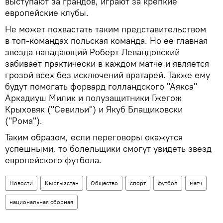
выступают за грандов, играют за крепкие
европейские клубы.
Не может похвастать таким представительством
в топ-командах польская команда. Но ее главная
звезда нападающий Роберт Левандовский
забивает практически в каждом матче и является
грозой всех без исключений вратарей. Также ему
будут помогать форвард голландского "Аякса"
Аркадиуш Милик и полузащитники Гжегож
Крыховяк ("Севильи") и Якуб Блащиковски
("Рома").
Таким образом, если переговоры окажутся
успешными, то болельщики смогут увидеть звезд
европейского футбола.
Новости
Кыргызстан
Общество
спорт
футбол
матч
национальная сборная