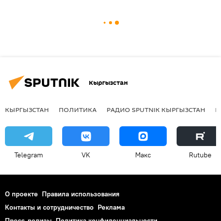
Кыргызстан
КЫРГЫЗСТАН
ПОЛИТИКА
РАДИО SPUTNIK КЫРГЫЗСТАН
Р
Telegram
VK
Макс
Rutube
О проекте
Правила использования
Контакты и сотрудничество
Реклама
Пресс-релизы
Политика конфиденциальности