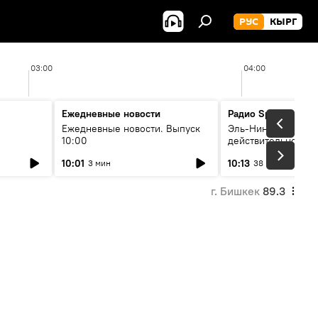
РУС
КЫРГ
03:00
04:00
Ежедневные новости
Радио Sputnik Кыр
Ежедневные новости. Выпуск
Эль-Ниньо, жара и 
10:00
действительно вли
 өнүгүү
погоду в Кыргызст
10:01
10:13
3 мин
38 мин
г. Бишкек
89.3