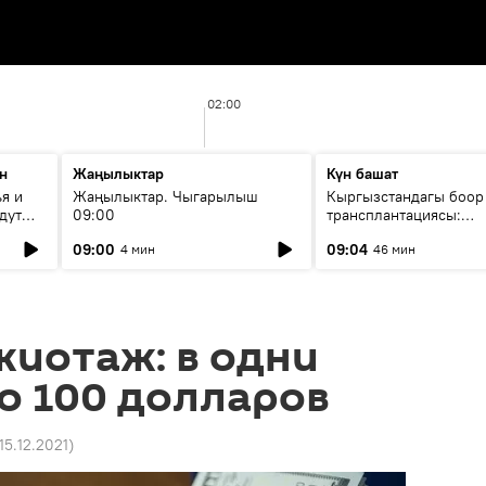
02:00
н
Жаңылыктар
Күн башат
я и
Жаңылыктар. Чыгарылыш
Кыргызстандагы боор
дут
09:00
трансплантациясы:
жетишкендиктер жана
09:00
09:04
4 мин
46 мин
келечеги
жиотаж: в одни
о 100 долларов
15.12.2021
)