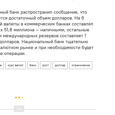
ный банк распространил сообщение, что
ется достаточный объем долларов. На 6
й валюты в коммерческих банках составлял
ых 51,8 миллиона — наличными, остальные
м международных резервов составляет 1
долларов. Национальный банк тщательно
валютном рынке и при необходимости будет
е операции.
а
курс валют
банк
рост
доллар
ограничение