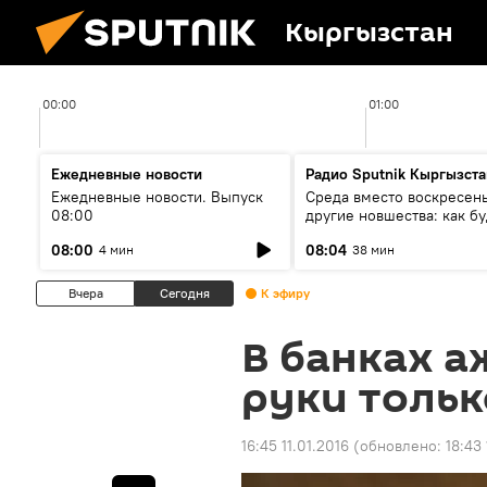
Кыргызстан
00:00
01:00
Ежедневные новости
Радио Sputnik Кыргызста
Ежедневные новости. Выпуск
Среда вместо воскресень
08:00
другие новшества: как бу
проходить выборы в КР?
08:00
08:04
4 мин
38 мин
Вчера
Сегодня
К эфиру
В банках а
руки тольк
16:45 11.01.2016
(обновлено:
18:43 