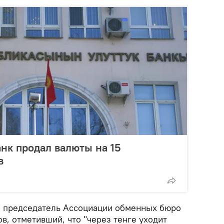
анк продал валюты на 15
в
и председатель Ассоциации обменных бюро
в, отметивший, что "через тенге уходит