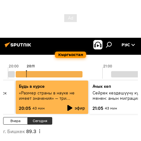
РУС
Кыргызстан
20:00
20:11
21:00
Будь в курсе
Ачык кеп
уск
«Размер страны в науке не
Сейрек кездешүүчү ку
имеет значения» — три
менен: анын миграция
эксперта о сотрудничестве
жолу эмнеден кабар б
эфир
20:05
21:05
43 мин
43 мин
России и Кыргызстана в
образовании и исследованиях
Вчера
Сегодня
г. Бишкек
89.3