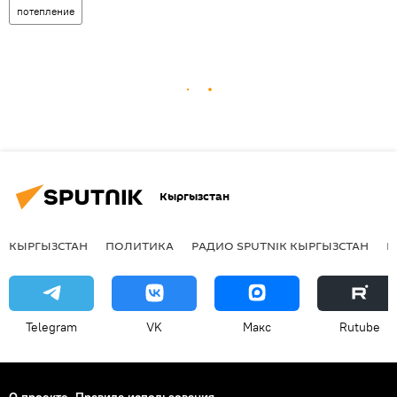
потепление
Кыргызстан
КЫРГЫЗСТАН
ПОЛИТИКА
РАДИО SPUTNIK КЫРГЫЗСТАН
Р
Telegram
VK
Макс
Rutube
О проекте
Правила использования