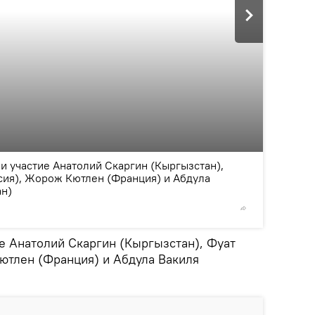
2
/3
и участие Анатолий Скаргин (Кыргызстан),
сия), Жорож Кютлен (Франция) и Абдула
ан)
© пресс-
ие Анатолий Скаргин (Кыргызстан), Фуат
ютлен (Франция) и Абдула Вакиля