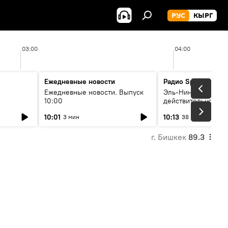
РУС
КЫРГ
03:00
04:00
Ежедневные новости
Радио Sputnik Кыр
Ежедневные новости. Выпуск
Эль-Ниньо, жара и 
10:00
действительно вли
 өнүгүү
погоду в Кыргызст
10:01
10:13
3 мин
38 мин
г. Бишкек
89.3