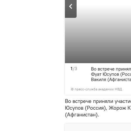
1
/3
ействиях в Афганистане и
Во встрече принял
е.
Фуат Юсупов (Рос
Вакиля (Афганист
© пресс-служба академии МВД
Во встрече приняли участ
Юсупов (Россия), Жорож К
(Афганистан).