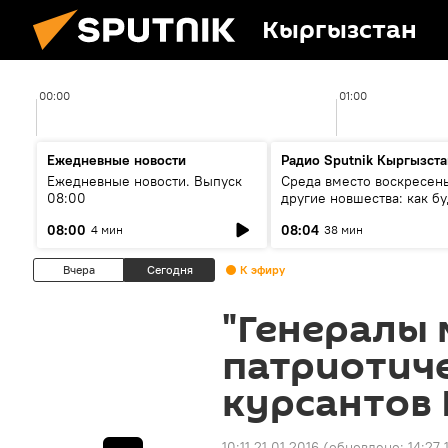
Кыргызстан
00:00
01:00
Ежедневные новости
Радио Sputnik Кыргызста
Ежедневные новости. Выпуск
Среда вместо воскресень
08:00
другие новшества: как бу
проходить выборы в КР?
08:00
08:04
4 мин
38 мин
Вчера
Сегодня
К эфиру
"Генералы
патриотич
курсантов
10:11 21.01.2016
(обновлено:
14:27 