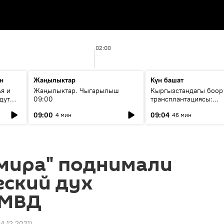
02:00
н
Жаңылыктар
Күн башат
я и
Жаңылыктар. Чыгарылыш
Кыргызстандагы боор
дут
09:00
трансплантациясы:
жетишкендиктер жана
09:00
09:04
4 мин
46 мин
келечеги
 мира" поднимали
еский дух
 МВД
14.12.2021
)