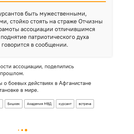
курсантов быть мужественными,
и, стойко стоять на страже Отчизны
грамоты ассоциации отличившимся
— поднятие патриотического духа
 говорится в сообщении.
ности ассоциации, поделились
 прошлом.
ы о боевых действиях в Афганистане
тановке в мире.
о
Бишкек
Академия МВД
курсант
встреча