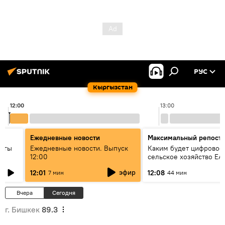
РУС
Кыргызстан
12:00
13:00
Ежедневные новости
Максимальный репост
дагы
Ежедневные новости. Выпуск
Каким будет цифровое
12:00
сельское хозяйство ЕА
ызмат
эфир
12:01
12:08
7 мин
44 мин
Вчера
Сегодня
г. Бишкек
89.3