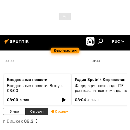
РУС
Кыргызстан
00:00
01:00
Ежедневные новости
Радио Sputnik Кыргызстан
Ежедневные новости. Выпуск
Федерация тхэквондо ITF
08:00
рассказала, как команда ста
жертвой мошенников
08:00
08:04
4 мин
40 мин
Вчера
Сегодня
К эфиру
г. Бишкек
89.3