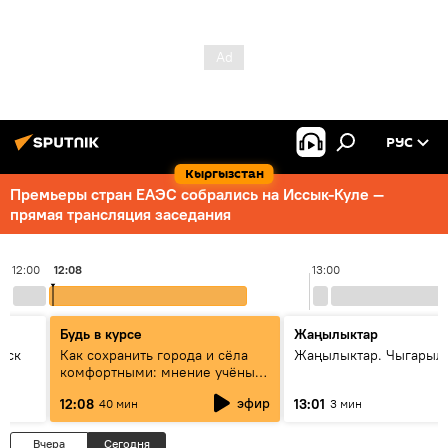
РУС
Кыргызстан
Премьеры стран ЕАЭС собрались на Иссык-Куле —
прямая трансляция заседания
12:00
12:08
13:00
Будь в курсе
Жаңылыктар
уск
Как сохранить города и сёла
Жаңылыктар. Чыгарыл
комфортными: мнение учёных
Евразии
эфир
12:08
13:01
40 мин
3 мин
Вчера
Сегодня