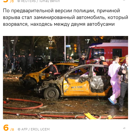
/8
©
REUTERS
/ Tumay Berkin
По предварительной версии полиции, причиной
взрыва стал заминированный автомобиль, который
взорвался, находясь между двумя автобусами
6
/8
©
AFP
/ EROL UCEM