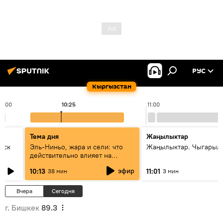
РУС
Кыргызстан
10:00
10:25
11:00
Тема дня
Жаңылыктар
уск
Эль-Ниньо, жара и сели: что
Жаңылыктар. Чыгарылы
действительно влияет на
погоду в Кыргызстане
эфир
10:13
11:01
38 мин
3 мин
Вчера
Сегодня
г. Бишкек
89.3