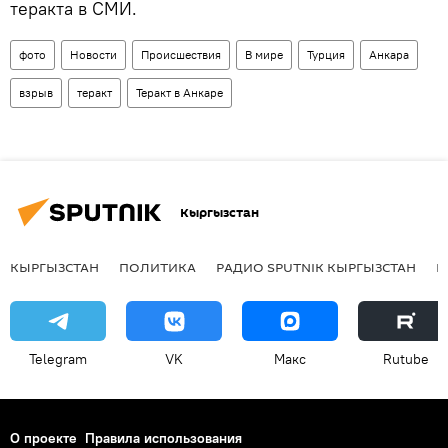
теракта в СМИ.
фото
Новости
Происшествия
В мире
Турция
Анкара
взрыв
теракт
Теракт в Анкаре
Кыргызстан
КЫРГЫЗСТАН
ПОЛИТИКА
РАДИО SPUTNIK КЫРГЫЗСТАН
Р
Telegram
VK
Макс
Rutube
О проекте
Правила использования