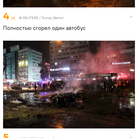
4
/8
©
REUTERS
/ Tumay Berkin
Полностью сгорел один автобус
5