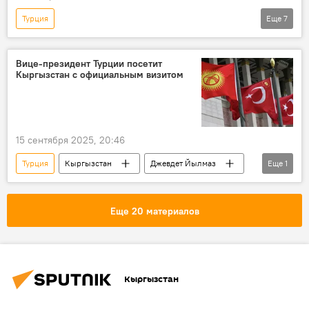
Турция
Еще
7
Спецоперация России по защите Донбасса
Россия
Украина
ДНР
Вице-президент Турции посетит
Кыргызстан с официальным визитом
МИД
препятствие
урегулирование
В мире
15 сентября 2025, 20:46
Турция
Кыргызстан
Джевдет Йылмаз
Еще
1
Официальный визит
Еще 20 материалов
Кыргызстан