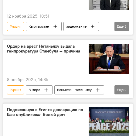
12 ноября 2025, 10:51
Турция
Кыргызстан
задержание
Еще
3
мошенничество
ОПГ
ГКНБ
Ордер на арест Нетаньяху выдала
генпрокуратура Стамбула — причина
8 ноября 2025, 14:35
Турция
В мире
Беньямин Нетаньяху
Еще
2
Израиль
арест
Подписанную в Египте декларацию по
Газе опубликовал Белый дом