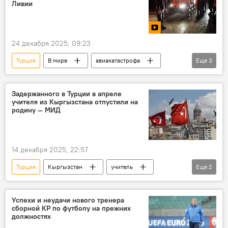
Ливии
24 декабря 2025, 09:23
Турция
В мире
авиакатастрофа
Еще
3
Ливия
начальник
видео
Задержанного в Турции в апреле
учителя из Кыргызстана отпустили на
родину — МИД
14 декабря 2025, 22:57
Турция
Кыргызстан
учитель
Еще
2
задержание
МИД
Успехи и неудачи нового тренера
сборной КР по футболу на прежних
должностях