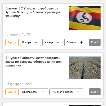
сотрудничество
Главком ВС Уганды потребовал от
Турции $1 млрд и "самую красивую
женщину"
13 апреля, 15:33
Турция
В мире
Уганда
Сомали
Еще
3
терроризм
требование
дивиденды
В Чуйской области хотят построить
завод по выпуску оборудования для
орошения
25 февраля, 21:16
Турция
Кыргызстан
Чуйская область
Еще
4
завод
орошение
инвестор
оборудование