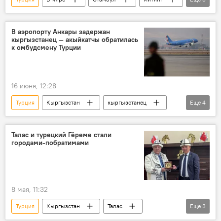
акция протеста
НАТО
саммит
В аэропорту Анкары задержан
кыргызстанец — акыйкатчы обратилась
к омбудсмену Турции
16 июня, 12:28
Турция
Кыргызстан
кыргызстанец
Еще
4
Анкара
задержание
омбудсмен
Джамиля Джаманбаева
Талас и турецкий Гёреме стали
городами-побратимами
8 мая, 11:32
Турция
Кыргызстан
Талас
Еще
3
Гёреме
города-побратимы