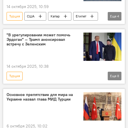
14 октября 2025, 10:59
Турция
США
Катар
Египет
Еще
4
сектор Газа
декларация
подписание
В мире
"В урегулировании может помочь
Эрдоган" — Трамп анонсировал
встречу с Зеленским
14 октября 2025, 10:38
Турция
Еще
8
Спецоперация России по защите Донбасса
США
Владимир Зеленский
Основное препятствие для мира на
Украине назвал глава МИД Турции
Дональд Трамп
встреча
Реджеп Тайип Эрдоган
В мире
Украина
Россия
6 октября 2025, 10:02