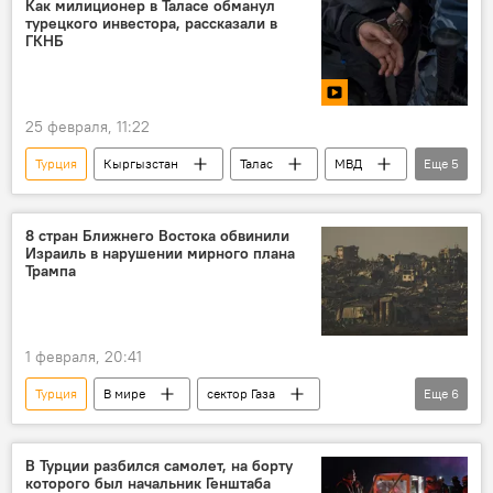
Как милиционер в Таласе обманул
турецкого инвестора, рассказали в
ГКНБ
25 февраля, 11:22
Турция
Кыргызстан
Талас
МВД
Еще
5
милиционер
инвестор
обман
ГКНБ
задержание
8 стран Ближнего Востока обвинили
Израиль в нарушении мирного плана
Трампа
1 февраля, 20:41
Турция
В мире
сектор Газа
Еще
6
Ближний Восток
Израиль
нарушение
мирный план
В Турции разбился самолет, на борту
которого был начальник Генштаба
Дональд Трамп
обвинение