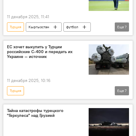
11 декабря 2025, 11:41
Турция
Кыргызстан
футбол
Еще
7
спорт
сборная
Роберт Просинечки
карьера
Хорватия
тренер
ЕС хочет выкупить у Турции
российские С-400 и передать их
назначение
Украине — источник
11 декабря 2025, 10:16
Турция
Еще
7
Спецоперация России по защите Донбасса
Украина
Россия
Евросоюз
Тайна катастрофы турецкого
"Геркулеса" над Грузией
оружие
закупка
В мире
зенитный ракетный комплекс С-400