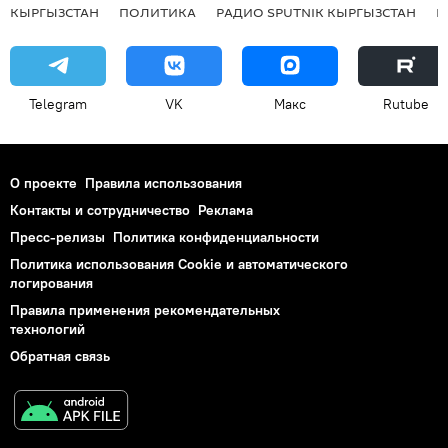
КЫРГЫЗСТАН
ПОЛИТИКА
РАДИО SPUTNIK КЫРГЫЗСТАН
Р
Telegram
VK
Макс
Rutube
О проекте
Правила использования
Контакты и сотрудничество
Реклама
Пресс-релизы
Политика конфиденциальности
Политика использования Cookie и автоматического
логирования
Правила применения рекомендательных
технологий
Обратная связь