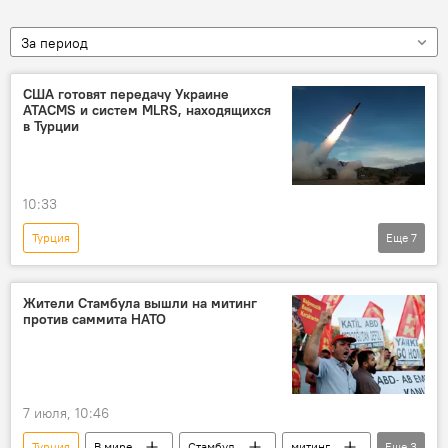
За период
США готовят передачу Украине
ATACMS и систем MLRS, находящихся
в Турции
10:33
Турция
Еще
7
Спецоперация России по защите Донбасса
В мире
США
Украина
Жители Стамбула вышли на митинг
против саммита НАТО
оружие
ракеты
НАТО
ATACMS
7 июля, 10:46
Турция
В мире
Стамбул
митинг
Еще
3