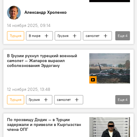
Александр Хроленко
14 ноября 2025, 09:14
Турция
В мире
Грузия
самолет
Еще
4
крушение
авиакатастрофа
колумнистика
Колумнисты
В Грузии рухнул турецкий военный
самолет — Жапаров выразил
соболезнования Эрдогану
12 ноября 2025, 13:48
Турция
Грузия
самолет
Еще
4
Садыр Жапаров
Реджеп Тайип Эрдоган
соболезнование
авиакатастрофа
По прозвищу Додик — в Турции
задержали и привезли в Кыргызстан
члена ОПГ