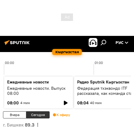
РУС
Кыргызстан
00:00
01:00
Ежедневные новости
Радио Sputnik Кыргызстан
Ежедневные новости. Выпуск
Федерация тхэквондо ITF
08:00
рассказала, как команда ста
жертвой мошенников
08:00
08:04
4 мин
40 мин
Вчера
Сегодня
К эфиру
г. Бишкек
89.3