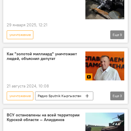
29 января 2025, 12:21
уничтожение
Еще
9
Спецоперация России по защите Донбасса
В мире
Россия
Украина
Как "золотой миллиард" уничтожает
людей, объяснил депутат
СВО
конфликт
беспилотники
Министерство обороны РФ
ПВО
21 августа 2024, 10:08
уничтожение
Радио Sputnik Кыргызстан
Еще
3
Запад
население
элита
ВСУ остановлены на всей территории
Курской области — Алаудинов