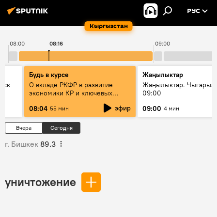
РУС
Кыргызстан
08:00
08:16
09:00
Будь в курсе
Жаңылыктар
уск
О вкладе РКФР в развитие
Жаңылыктар. Чыгары
экономики КР и ключевых
09:00
секторах до 2030 года
эфир
08:04
09:00
55 мин
4 мин
Вчера
Сегодня
г. Бишкек
89.3
уничтожение