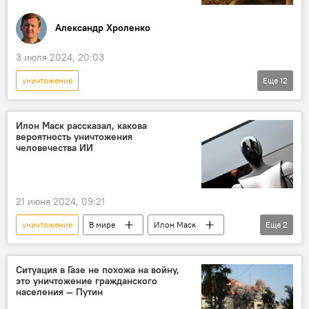
Александр Хроленко
3 июля 2024, 20:03
уничтожение
Еще
12
Спецоперация России по защите Донбасса
Россия
Украина
НАТО
Илон Маск рассказал, какова
вероятность уничтожения
Воин
спецоперация
СВО
человечества ИИ
Запад
вооружение
освобождение
Колумнисты
21 июня 2024, 09:21
колумнистика
уничтожение
В мире
Илон Маск
Еще
2
искусственный интеллект
человечество
Ситуация в Газе не похожа на войну,
это уничтожение гражданского
населения — Путин