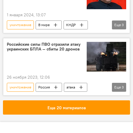
1 января 2024, 13:07
уничтожение
В мире
КНДР
Еще
3
Ким Чен Ын
приказ
конфликт
Российские силы ПВО отразили атаку
украинских БПЛА — сбиты 20 дронов
26 ноября 2023, 12:06
уничтожение
Россия
атака
Еще
3
попытка
беспилотник
Спецоперация России по защите Донбасса
Еще 20 материалов