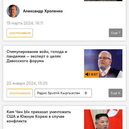
Александр Хроленко
19 марта 2024, 16:11
уничтожение
Еще
7
Спецоперация России по защите Донбасса
колумнистика
СВО
спецоперация
Стимулирование войн, голода и
пандемии — эксперт о целях
Украина
Россия
освобождение
Давосского форума
6:57
22 января 2024, 13:25
уничтожение
Радио Sputnik Кыргызстан
Еще
6
Давос
население
вирус
кризис
пандемия
война
Ким Чен Ын приказал уничтожить
США и Южную Корею в случае
конфликта