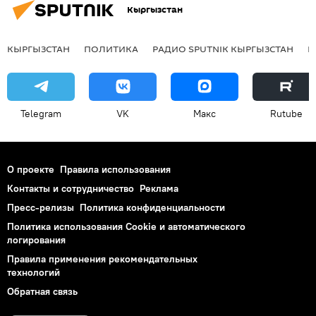
Кыргызстан
КЫРГЫЗСТАН
ПОЛИТИКА
РАДИО SPUTNIK КЫРГЫЗСТАН
Р
Telegram
VK
Макс
Rutube
О проекте
Правила использования
Контакты и сотрудничество
Реклама
Пресс-релизы
Политика конфиденциальности
Политика использования Cookie и автоматического
логирования
Правила применения рекомендательных
технологий
Обратная связь