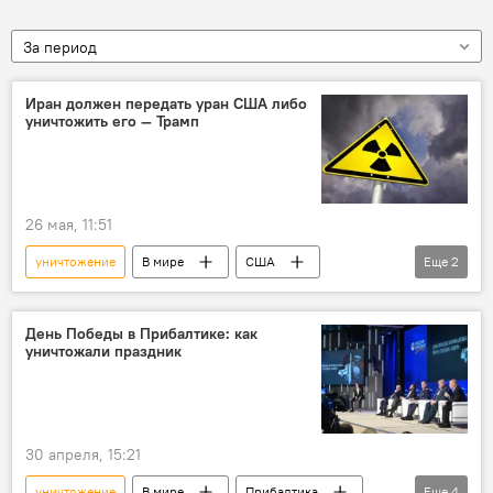
За период
Иран должен передать уран США либо
уничтожить его — Трамп
26 мая, 11:51
уничтожение
В мире
США
Еще
2
Иран
уран
Дональд Трамп
День Победы в Прибалтике: как
уничтожали праздник
30 апреля, 15:21
уничтожение
В мире
Прибалтика
Еще
4