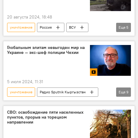
20 августа 2024, 18:48
уничтожение
Россия
ВСУ
Еще
5
Курская область
наступление
Апти Алаудинов
Глобальным элитам невыгоден мир на
Украине — экс-шеф полиции Чехии
Спецоперация России по защите Донбасса
Украина
5 июля 2024, 11:31
уничтожение
Радио Sputnik Кыргызстан
Еще
9
Чехия
Европа
Украина
Политика
элита
кризис
СВО: освобождение пяти населенных
пунктов, прорыв на торецком
капитал
война
В мире
направлении