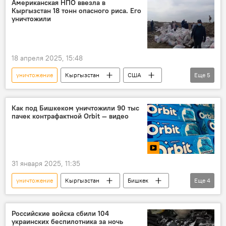
Американская НПО ввезла в
Кыргызстан 18 тонн опасного риса. Его
танки
танк "Abrams"
ВСУ
уничтожили
СВО
18 апреля 2025, 15:48
уничтожение
Кыргызстан
США
Еще
5
рис
груз
ввоз
сельское хозяйство
фото
Как под Бишкеком уничтожили 90 тыс
пачек контрафактной Orbit — видео
31 января 2025, 11:35
уничтожение
Кыргызстан
Бишкек
Еще
4
жвачка
контрафакт
видео
Государственная налоговая служба
Российские войска сбили 104
украинских беспилотника за ночь