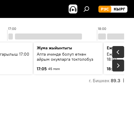
РУС
КЫРГ
17:00
18:00
Жума жыйынтыгы
Ежедневные 
гарылыш 17:00
Апта ичинде болуп өткөн
Ежедневные н
айрым окуяларга токтолобуз
18:00
17:05
18:01
45 мин
5 мин
г. Бишкек
89.3