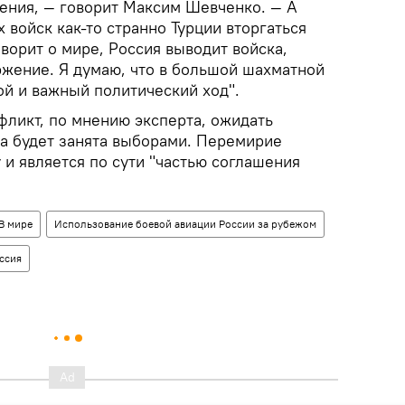
ения, — говорит Максим Шевченко. — А
 войск как-то странно Турции вторгаться
оворит о мире, Россия выводит войска,
ржение. Я думаю, что в большой шахматной
ой и важный политический ход".
ликт, по мнению эксперта, ожидать
ка будет занята выборами. Перемирие
 и является по сути "частью соглашения
В мире
Использование боевой авиации России за рубежом
ссия