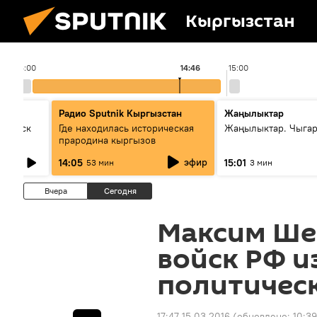
Кыргызстан
14:00
14:46
15:00
Радио Sputnik Кыргызстан
Жаңылыктар
Выпуск
Где находилась историческая
Жаңылыктар. Чыга
прародина кыргызов
эфир
14:05
15:01
53 мин
3 мин
Вчера
Сегодня
Максим Ше
войск РФ и
политичес
17:47 15.03.2016
(обновлено:
10:39