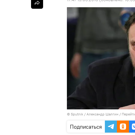
©
Sputnik
/ Александр Шалгин
/
Перейти
Подписаться