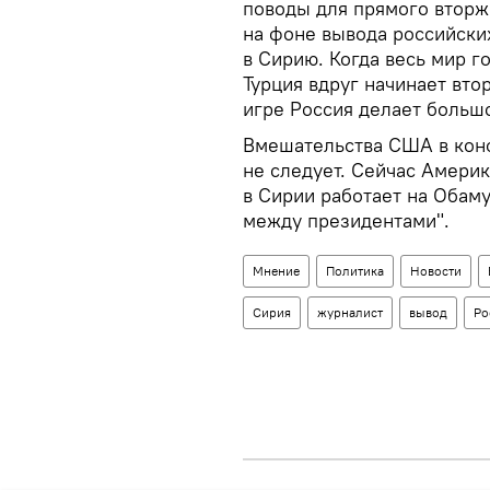
поводы для прямого вторж
на фоне вывода российских
в Сирию. Когда весь мир г
Турция вдруг начинает вто
игре Россия делает больш
Вмешательства США в конф
не следует. Сейчас Амери
в Сирии работает на Обаму
между президентами".
Мнение
Политика
Новости
Сирия
журналист
вывод
Ро