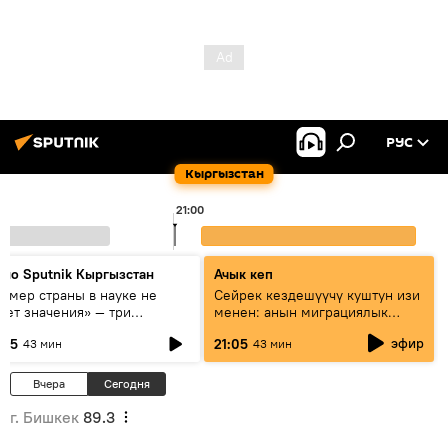
РУС
Кыргызстан
21:00
дио Sputnik Кыргызстан
Ачык кеп
азмер страны в науке не
Сейрек кездешүүчү куштун изи
еет значения» — три
менен: анын миграциялык
сперта о сотрудничестве
жолу эмнеден кабар берет?
эфир
:05
21:05
43 мин
43 мин
ссии и Кыргызстана в
разовании и исследованиях
Вчера
Сегодня
г. Бишкек
89.3