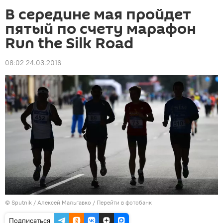
В середине мая пройдет
пятый по счету марафон
Run the Silk Road
08:02 24.03.2016
©
Sputnik
/ Алексей Мальгавко
/
Перейти в фотобанк
Подписаться