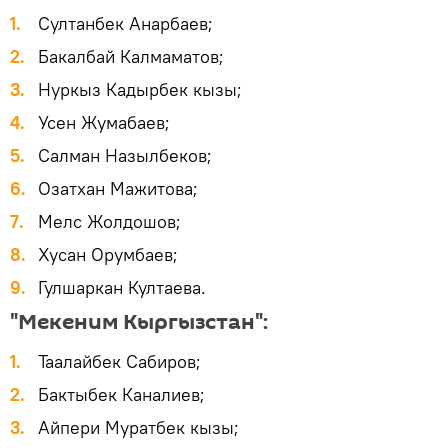
Султанбек Анарбаев;
Бакалбай Калмаматов;
Нуркыз Кадырбек кызы;
Усен Жумабаев;
Салман Назылбеков;
Озатхан Мажитова;
Мелс Жолдошов;
Хусан Орумбаев;
Гулшаркан Култаева.
"Мекеним Кыргызстан":
Таалайбек Сабиров;
Бактыбек Каналиев;
Айпери Муратбек кызы;