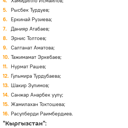
Хамидилло Исмаилов;
Рысбек Турдуев;
Еркинай Рузиева;
Данияр Атабаев;
Эрнис Толтоев;
Салтанат Аматова;
Тажимамат Эркебаев;
Нурмат Рашев;
Гульмира Турдубаева;
Шакир Зулимов;
Санжар Анарбек уулу;
Жамилахан Токтошева;
Расулберди Раимбердиев.
"Кыргызстан":