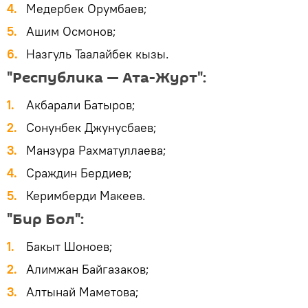
Медербек Орумбаев;
Ашим Осмонов;
Назгуль Таалайбек кызы.
"Республика — Ата-Журт":
Акбарали Батыров;
Сонунбек Джунусбаев;
Манзура Рахматуллаева;
Сраждин Бердиев;
Керимберди Макеев.
"Бир Бол":
Бакыт Шоноев;
Алимжан Байгазаков;
Алтынай Маметова;