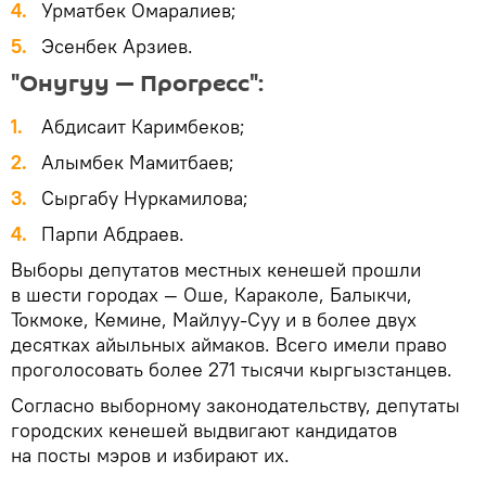
Урматбек Омаралиев;
Эсенбек Арзиев.
"Онугуу — Прогресс":
Абдисаит Каримбеков;
Алымбек Мамитбаев;
Сыргабу Нуркамилова;
Парпи Абдраев.
Выборы депутатов местных кенешей прошли
в шести городах — Оше, Караколе, Балыкчи,
Токмоке, Кемине, Майлуу-Суу и в более двух
десятках айыльных аймаков. Всего имели право
проголосовать более 271 тысячи кыргызстанцев.
Согласно выборному законодательству, депутаты
городских кенешей выдвигают кандидатов
на посты мэров и избирают их.