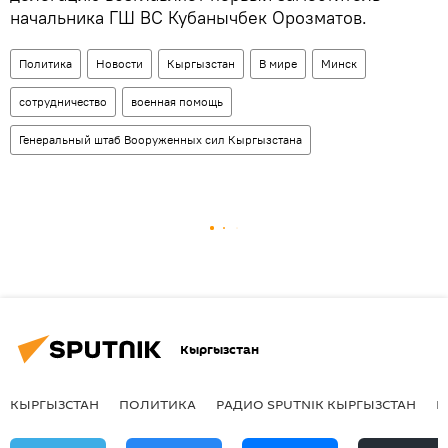
начальника ГШ ВС Кубанычбек Орозматов.
Политика
Новости
Кыргызстан
В мире
Минск
сотрудничество
военная помощь
Генеральный штаб Вооруженных сил Кыргызстана
Кыргызстан
КЫРГЫЗСТАН
ПОЛИТИКА
РАДИО SPUTNIK КЫРГЫЗСТАН
Р