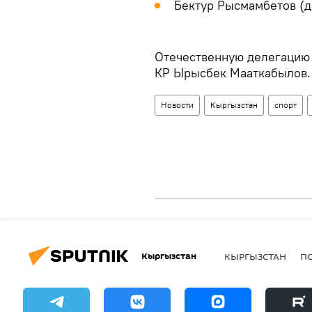
Бектур Рысмамбетов (д
Отечественную делегацию
КР Ырысбек Мааткабылов
Новости
Кыргызстан
спорт
Кыргызстан
КЫРГЫЗСТАН
П