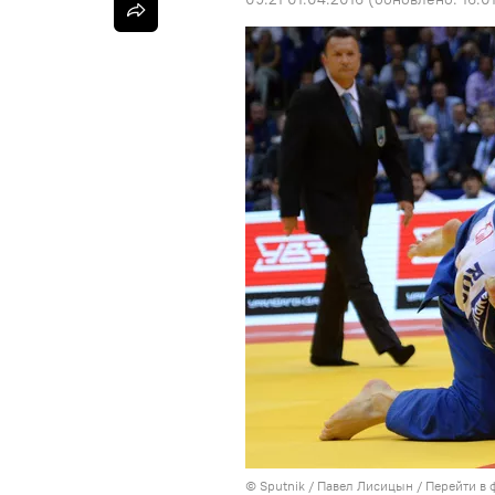
©
Sputnik
/ Павел Лисицын
/
Перейти в 