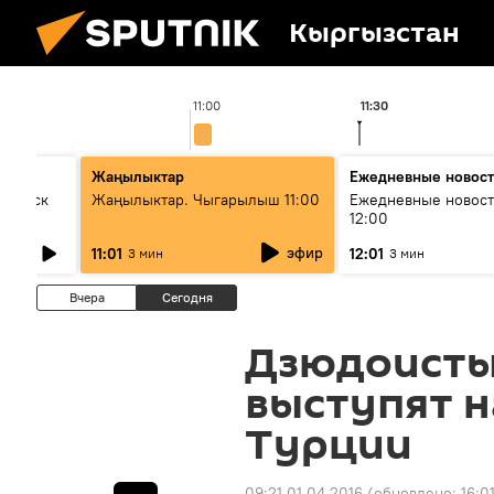
Кыргызстан
11:00
11:30
Жаңылыктар
Ежедневные новос
Выпуск
Жаңылыктар. Чыгарылыш 11:00
Ежедневные новост
12:00
эфир
11:01
12:01
3 мин
3 мин
Вчера
Сегодня
Дзюдоисты
выступят н
Турции
09:21 01.04.2016
(обновлено:
16:0