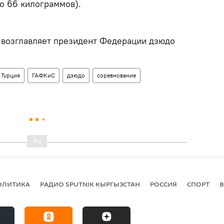
о 66 килограммов).
 возглавляет президент Федерации дзюдо
.
Турция
ГАФКиС
дзюдо
соревнование
ОЛИТИКА
РАДИО SPUTNIK КЫРГЫЗСТАН
РОССИЯ
СПОРТ