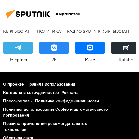
Кыргызстан
КЫРГЫЗСТАН
ПОЛИТИКА
РАДИО SPUTNIK КЫРГЫЗСТАН
Р
Telegram
VK
Макс
Rutube
О проекте
Правила использования
Контакты и сотрудничество
Реклама
Пресс-релизы
Политика конфиденциальности
Политика использования Cookie и автоматического
логирования
Правила применения рекомендательных
технологий
Обратная связь