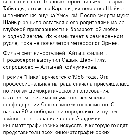
высоко в горах. Главные герои фильма — старик
Табылды, его жена Карачач, их невестка Шайыр
и семилетняя внучка Умсунай. После смерти мужа
Шайыр решила остаться с его родителями из-за
глубокой привязанности и беззаветной любви
к родной земле. Их жизнь течет в размеренном
русле, пока не появляется метеоролог Эрмек.
Фильм снят киностудией "Айтыш фильм".
Продюсером выступил Садык Шер-Нияз,
сопродюсер — Алтынай Койчуманова.
Премия "Ника" вручается с 1988 года. Эта
профессиональная награда сначала присуждалась
по итогам демократического голосования,
в котором принимали участие все члены
конфедерации Союза кинематографистов. С
начала 90-х победители определяются путем
тайного голосования членов Академии
кинематографических искусств, в которую входят
представители всех кинематографических