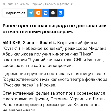
©
Sputnik
/ Рамиль Ситдиков
/
Перейти в фотобанк
Подписаться
Ранее престижная награда не доставалась
отечественным режиссерам.
БИШКЕК, 2 апр — Sputnik.
Кыргызский фильм
"Сутак" ("Небесное кочевье") режиссера Мирлана
Абдыкалыкова получил кинопремию "Ника"
в категории "Лучший фильм стран СНГ и Балтии",
сообщается на сайте кинопремии.
Церемония вручения состоялась в пятницу в зале
Государственного музыкального театра фольклора
"Русская песня" в Москве.
Отечественный фильм за этот приз соревновался
с картинами из Грузии, Эстонии, Украины и Литвы.
Ранее кинопремию режиссеры из Кыргызстана
не завоевывали.