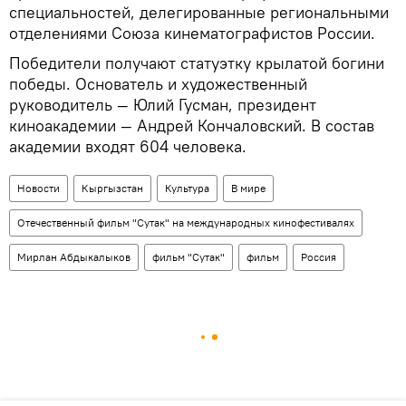
специальностей, делегированные региональными
отделениями Союза кинематографистов России.
Победители получают статуэтку крылатой богини
победы. Основатель и художественный
руководитель — Юлий Гусман, президент
киноакадемии — Андрей Кончаловский. В состав
академии входят 604 человека.
Новости
Кыргызстан
Культура
В мире
Отечественный фильм "Сутак" на международных кинофестивалях
Мирлан Абдыкалыков
фильм "Сутак"
фильм
Россия