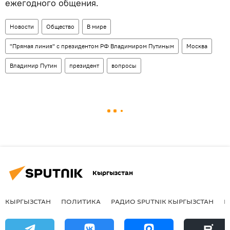
ежегодного общения.
Новости
Общество
В мире
"Прямая линия" с президентом РФ Владимиром Путиным
Москва
Владимир Путин
президент
вопросы
Кыргызстан
КЫРГЫЗСТАН
ПОЛИТИКА
РАДИО SPUTNIK КЫРГЫЗСТАН
Р