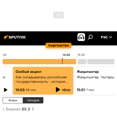
РУС
Кыргызстан
14:00
14:48
15:00
Особый акцент
Жаңылыктар
уск
Как складывалась российская
Жаңылыктар. Чыгарыл
государственность - история
России и геополитика Евразии
эфир
14:03
15:01
56 мин
7 мин
глазами аналитиков
Вчера
Сегодня
г. Бишкек
89.3