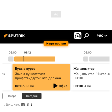
РУС
Кыргызстан
08:00
08:12
09:00
Будь в курсе
Жаңылыктар
уск
Зачем существуют
Жаңылыктар. Чыгары
профстандарты: что должен
09:00
знать каждый специалист о
эфир
08:05
09:00
33 мин
4 мин
своей профессии
Вчера
Сегодня
г. Бишкек
89.3