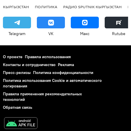
КЫРГЫЗСТАН
ПОЛИТИКА
РАДИО SPUTNIK КЫРГЫЗСТАН
Р
Telegram
VK
Макс
Rutube
О проекте
Правила использования
Контакты и сотрудничество
Реклама
Пресс-релизы
Политика конфиденциальности
Политика использования Cookie и автоматического
логирования
Правила применения рекомендательных
технологий
Обратная связь