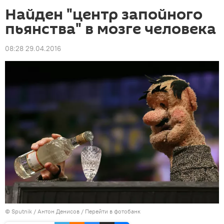
Найден "центр запойного
пьянства" в мозге человека
08:28 29.04.2016
©
Sputnik
/ Антон Денисов
/
Перейти в фотобанк