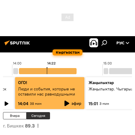
РУС
Кыргызстан
14:00
14:22
15:00
ОГО!
Жаңылыктар
уск
Люди и события, которые не
Жаңылыктар. Чыгарыл
оставили нас равнодушными
эфир
14:04
15:01
38 мин
3 мин
Вчера
Сегодня
г. Бишкек
89.3