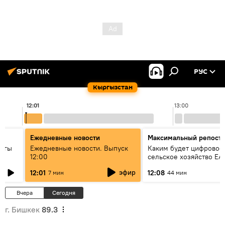
РУС
Кыргызстан
12:01
13:00
Ежедневные новости
Максимальный репост
дагы
Ежедневные новости. Выпуск
Каким будет цифровое
12:00
сельское хозяйство ЕА
ызмат
эфир
12:01
12:08
7 мин
44 мин
Вчера
Сегодня
г. Бишкек
89.3