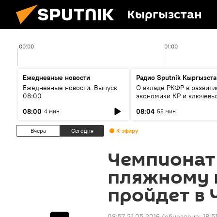
Кыргызстан
00:00
01:00
Ежедневные новости
Радио Sputnik Кыргызста
Ежедневные новости. Выпуск
О вкладе РКФР в развити
08:00
экономики КР и ключевы
секторах до 2030 года
08:00
08:04
4 мин
55 мин
Вчера
Сегодня
К эфиру
Чемпионат
пляжному 
пройдет в 
08:57 21.05.2016
(обновлено:
18:5