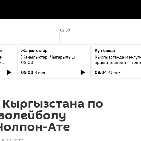
02:00
н
Жаңылыктар
Күн башат
е
Жаңылыктар. Чыгарылыш
Кыргызстанда мөңгүл
х
09:00
эриши тездеди — токт
мүмкүн эмеспи?
09:00
09:04
4 мин
46 мин
 Кыргызстана по
волейболу
Чолпон-Ате
1 15.12.2021
)