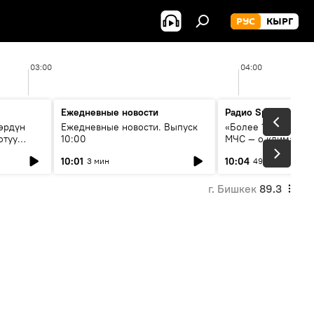
РУС
КЫРГ
03:00
04:00
Ежедневные новости
Радио Sputnik Кыр
өрдүн
Ежедневные новости. Выпуск
«Более 1200 сёл в 
отуу
10:00
МЧС — о климате, 
системе оповещен
10:01
10:04
3 мин
49 мин
населения
г. Бишкек
89.3