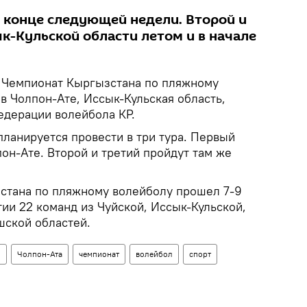
в конце следующей недели. Второй и
к-Кульской области летом и в начале
Чемпионат Кыргызстана по пляжному
в Чолпон-Ате, Иссык-Кульская область,
дерации волейбола КР.
ланируется провести в три тура. Первый
пон-Ате. Второй и третий пройдут там же
стана по пляжному волейболу прошел 7-9
стии 22 команд из Чуйской, Иссык-Кульской,
шской областей.
о
Чолпон-Ата
чемпионат
волейбол
спорт