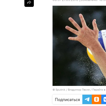
©
Sputnik
/ Владимир Песня
/
Перейти в
Подписаться