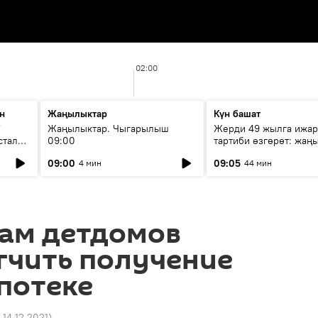
02:00
н
Жаңылыктар
Күн башат
F
Жаңылыктар. Чыгарылыш
Жерди 49 жылга ижар
стала
09:00
тартиби өзгөрөт: жаңы
эмнени көздөйт?
09:00
09:05
4 мин
44 мин
ам детдомов
гчить получение
потеке
 14.12.2021
)