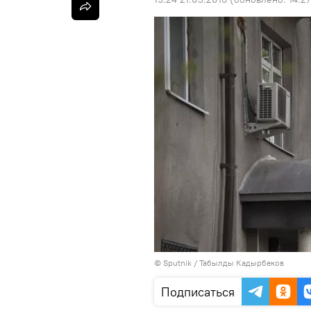
©
Sputnik / Табылды Кадырбеков
Подписаться