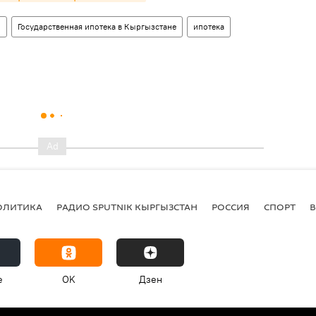
о
Государственная ипотека в Кыргызстане
ипотека
ОЛИТИКА
РАДИО SPUTNIK КЫРГЫЗСТАН
РОССИЯ
СПОРТ
e
OK
Дзен