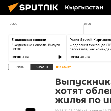
Кыргызстан
00:00
01:00
Ежедневные новости
Радио Sputnik Кыргызста
Ежедневные новости. Выпуск
Федерация тхэквондо IT
08:00
рассказала, как команда 
жертвой мошенников
08:00
08:04
4 мин
40 мин
Вчера
Сегодня
К эфиру
Выпускник
хотят обле
жилья по и
19:24 21.05.2016
(обновлено:
14:27