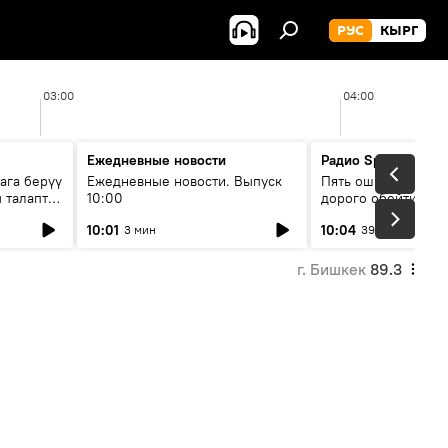
РУС
КЫРГ
03:00
04:00
Ежедневные новости
Радио Sputnik Кыр
ага берүү
Ежедневные новости. Выпуск
Пять ошибок котор
 талаптар
10:00
дорого обойтись п
жилья
10:01
10:04
3 мин
39 мин
г. Бишкек
89.3