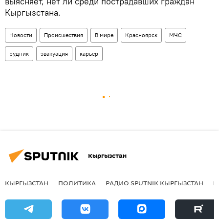
выясняет, нет ли среди пострадавших граждан
Кыргызстана.
Новости
Происшествия
В мире
Красноярск
МЧС
рудник
эвакуация
карьер
Кыргызстан
КЫРГЫЗСТАН
ПОЛИТИКА
РАДИО SPUTNIK КЫРГЫЗСТАН
Р