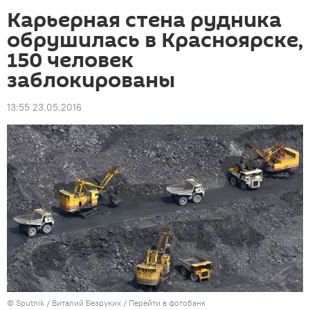
Карьерная стена рудника
обрушилась в Красноярске,
150 человек
заблокированы
13:55 23.05.2016
©
Sputnik
/ Виталий Безруких
/
Перейти в фотобанк