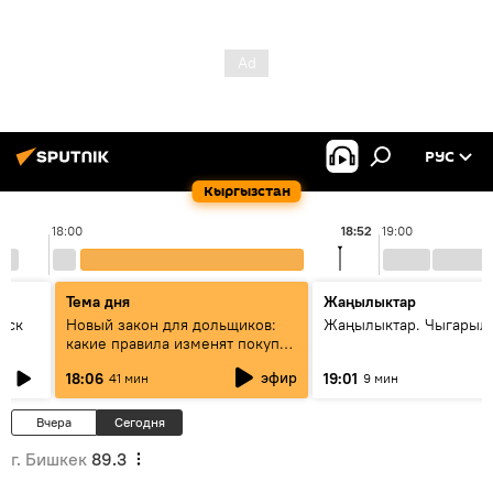
РУС
Кыргызстан
18:00
18:52
19:00
Тема дня
Жаңылыктар
уск
Новый закон для дольщиков:
Жаңылыктар. Чыгарыл
какие правила изменят покупку
квартир
эфир
18:06
19:01
41 мин
9 мин
Вчера
Сегодня
г. Бишкек
89.3