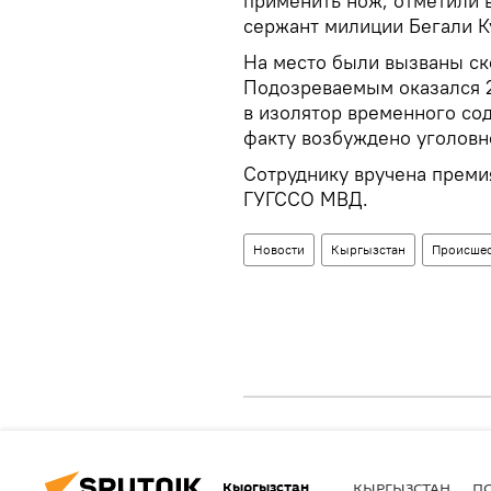
применить нож, отметили
сержант милиции Бегали К
На место были вызваны ск
Подозреваемым оказался 2
в изолятор временного со
факту возбуждено уголовно
Сотруднику вручена преми
ГУГССО МВД.
Новости
Кыргызстан
Происшес
Кыргызстан
КЫРГЫЗСТАН
П