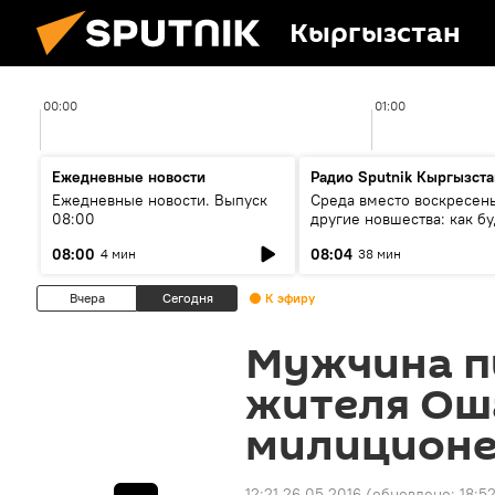
Кыргызстан
00:00
01:00
Ежедневные новости
Радио Sputnik Кыргызста
Ежедневные новости. Выпуск
Среда вместо воскресень
08:00
другие новшества: как бу
проходить выборы в КР?
08:00
08:04
4 мин
38 мин
Вчера
Сегодня
К эфиру
Мужчина п
жителя Оша
милиционе
12:21 26.05.2016
(обновлено:
18:52