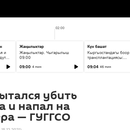
02:00
н
Жаңылыктар
Күн башат
я и
Жаңылыктар. Чыгарылыш
Кыргызстандагы боор
дут
09:00
трансплантациясы:
жетишкендиктер жана
09:00
09:04
4 мин
46 мин
келечеги
ытался убить
 и напал на
ра — ГУГГСО
 15.12.2021
)