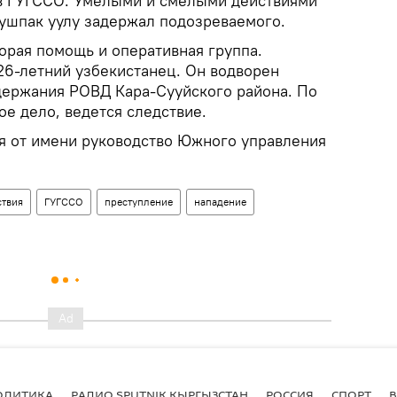
 в ГУГССО. Умелыми и смелыми действиями
ушпак уулу задержал подозреваемого.
орая помощь и оперативная группа.
6-летний узбекистанец. Он водворен
держания РОВД Кара-Сууйского района. По
е дело, ведется следствие.
я от имени руководство Южного управления
твия
ГУГССО
преступление
нападение
ОЛИТИКА
РАДИО SPUTNIK КЫРГЫЗСТАН
РОССИЯ
СПОРТ